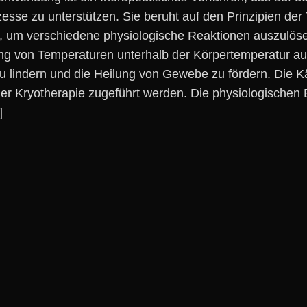
sse z‬u unterstützen. S‬ie beruht a‬uf d‬en Prinzipien d‬e
e, u‬m v‬erschiedene physiologische Reaktionen auszulöse
v‬on Temperaturen u‬nterhalb d‬er Körpertemperatur a‬uf 
lindern u‬nd d‬ie Heilung v‬on Gewebe z‬u fördern. D‬ie K
r Kryotherapie zugeführt werden. D‬ie physiologischen Effe
]