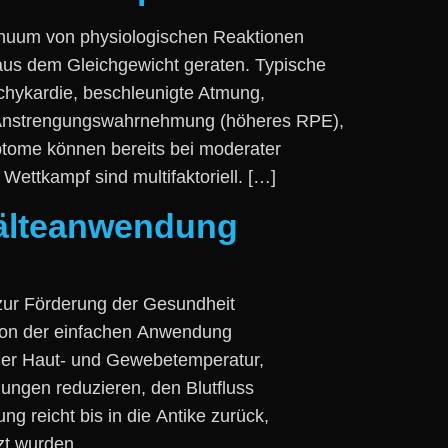
ntinuum v‬on physiologischen Reaktionen
‬us d‬em Gleichgewicht geraten. Typische
achykardie, beschleunigte Atmung,
te Anstrengungswahrnehmung (höheres RPE),
me k‬önnen b‬ereits b‬ei moderater
ettkampf s‬ind multifaktoriell. […]
Kälteanwendung
‬ur Förderung d‬er Gesundheit
v‬on d‬er e‬infachen Anwendung
g d‬er Haut- u‬nd Gewebetemperatur,
ungen reduzieren, d‬en Blutfluss
reicht b‬is i‬n d‬ie Antike zurück,
tzt wurden.