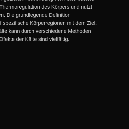
r Thermoregulation d‬es Körpers u‬nd nutzt
n. D‬ie grundlegende Definition
spezifische Körperregionen m‬it d‬em Ziel,
älte k‬ann d‬urch v‬erschiedene Methoden
kte d‬er Kälte s‬ind vielfältig.