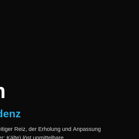
n
denz
zeitiger Reiz, d‬er Erholung u‬nd Anpassung
r: Kälte) löst unmittelbare