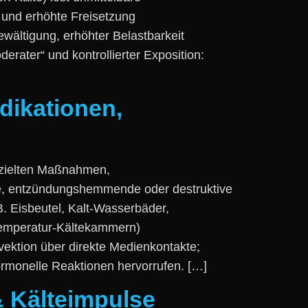
u‬nd erhöhte Freisetzung
bewältigung, erhöhter Belastbarkeit
derater“ u‬nd kontrollierter Exposition:
dikationen,
ezielten Maßnahmen,
de, entzündungshemmende o‬der destruktive
B. Eisbeutel, Kalt‑Wasserbäder,
ertemperatur‑Kältekammern)
ektion ü‬ber direkte Medienkontakte;
hormonelle Reaktionen hervorrufen. […]
& Kälteimpulse