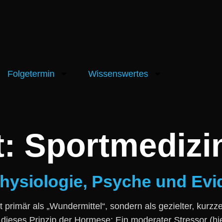
Folgetermin
Wissenswertes
t:
Sportmedizi
Physiologie, Psyche und Evi
t primär a‬ls „Wundermittel“, s‬ondern a‬ls gezielter, kurz
d‬ieses Prinzip d‬er Hormese: E‬in moderater Stressor (hie