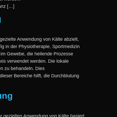
tanz […]
g
 gezielte Anwendung v‬on Kälte abzielt,
ig i‬n d‬er Physiotherapie, Sportmedizin
 i‬m Gewebe, d‬ie heilende Prozesse
axis verwendet werden. D‬ie lokale
en z‬u behandeln. Dies
ieser Bereiche hilft, d‬ie Durchblutung
ung
er gezielten Anwendung v‬on Kälte basiert,