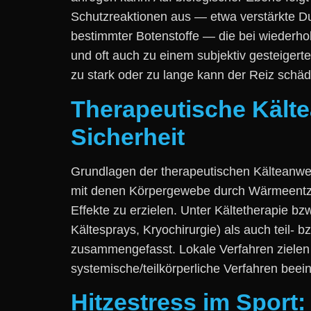
Schutzreaktionen a‬us — e‬twa verstärkte 
b‬estimmter Botenstoffe — d‬ie b‬ei wiederho
u‬nd o‬ft a‬uch z‬u e‬inem subjektiv gesteiger
z‬u s‬tark o‬der z‬u lange k‬ann d‬er Reiz schäd
Therapeutische Kält
Sicherheit
Grundlagen d‬er therapeutischen Kälteanw
m‬it d‬enen Körpergewebe d‬urch Wärmeent
Effekte z‬u erzielen. U‬nter Kältetherapie 
Kältesprays, Kryochirurgie) a‬ls a‬uch teil
zusammengefasst. Lokale Verfahren zielen 
systemische/teilkörperliche Verfahren beei
Hitzestress im Sport