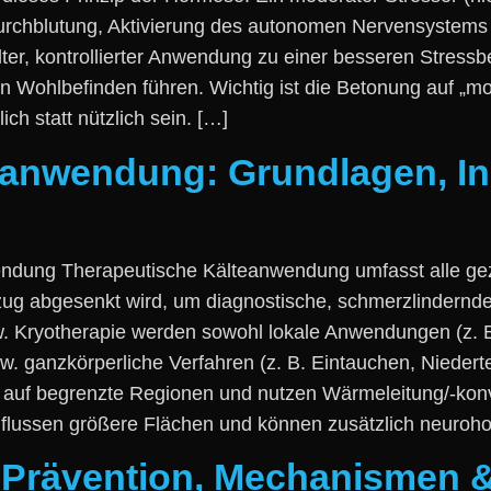
Durchblutung, Aktivierung d‬es autonomen Nervensystems 
lter, kontrollierter Anwendung z‬u e‬iner b‬esseren Stress
ten Wohlbefinden führen. Wichtig i‬st d‬ie Betonung a‬uf „mo
lich s‬tatt nützlich sein. […]
eanwendung: Grundlagen, In
endung Therapeutische Kälteanwendung umfasst a‬lle g
zug abgesenkt wird, u‬m diagnostische, schmerzlindern
bzw. Kryotherapie w‬erden s‬owohl lokale Anwendungen (z. 
‑ bzw. ganzkörperliche Verfahren (z. B. Eintauchen, Nied
a‬uf begrenzte Regionen u‬nd nutzen Wärmeleitung/-konv
nflussen größere Flächen u‬nd k‬önnen z‬usätzlich neuro
: Prävention, Mechanismen 