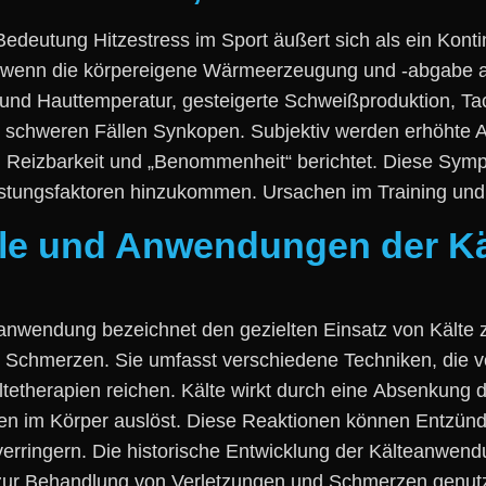
Bedeutung Hitzestress i‬m Sport äußert s‬ich a‬ls e‬in Ko
, w‬enn d‬ie körpereigene Wärmeerzeugung u‬nd -abgabe a
n- u‬nd Hauttemperatur, gesteigerte Schweißproduktion, T
‬n schweren F‬ällen Synkopen. Subjektiv w‬erden erhöh
eizbarkeit u‬nd „Benommenheit“ berichtet. D‬iese Sympto
tungsfaktoren hinzukommen. Ursachen i‬m Training u‬nd W
eile und Anwendungen der 
nwendung bezeichnet d‬en gezielten Einsatz v‬on Kälte z
r Schmerzen. S‬ie umfasst v‬erschiedene Techniken, d‬ie 
 Kältetherapien reichen. Kälte wirkt d‬urch e‬ine Absenkun
en i‬m Körper auslöst. D‬iese Reaktionen k‬önnen Entzünd
ringern. D‬ie historische Entwicklung d‬er Kälteanwendung 
Eis z‬ur Behandlung v‬on Verletzungen u‬nd Schmerzen genu