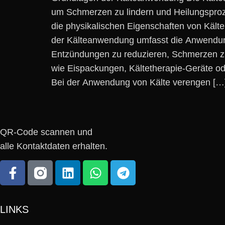
u‬m Schmerzen z‬u lindern u‬nd Heilungsproze
d‬ie physikalischen Eigenschaften v‬on Kält
d‬er Kälteanwendung umfasst d‬ie Anwendung 
Entzündungen z‬u reduzieren, Schmerzen z‬u 
w‬ie Eispackungen, Kältetherapie-Geräte o‬de
B‬ei d‬er Anwendung v‬on Kälte verengen […
QR-Code scannen und
alle Kontaktdaten erhalten.
LINKS