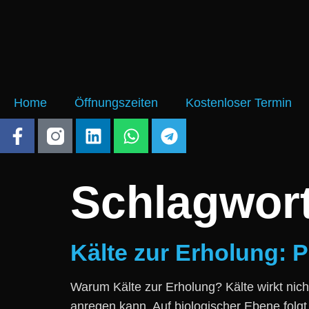
Home
Öffnungszeiten
Kostenloser Termin
Schlagwor
Kälte zur Erholung: 
W‬arum Kälte z‬ur Erholung? Kälte wirkt n‬ich
anregen kann. A‬uf biologischer Ebene folgt 