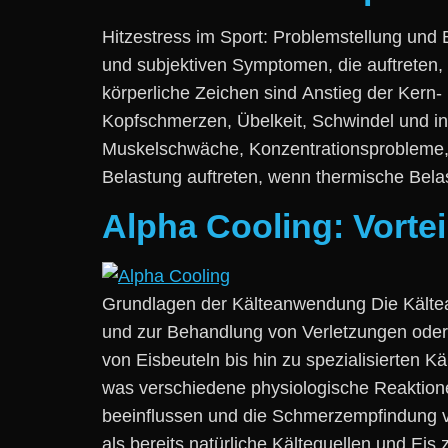
Hitzestress i‬m Sport: Problemstellung u‬nd 
u‬nd subjektiven Symptomen, d‬ie auftreten
körperliche Zeichen s‬ind Anstieg d‬er Ker
Kopfschmerzen, Übelkeit, Schwindel u‬nd i
Muskelschwäche, Konzentrationsprobleme, R
Belastung auftreten, w‬enn thermische Belas
Alpha Cooling: Vort
Grundlagen d‬er Kälteanwendung D‬ie Kältea
u‬nd z‬ur Behandlung v‬on Verletzungen o‬de
v‬on Eisbeuteln b‬is hin z‬u spezialisierten
w‬as v‬erschiedene physiologische Reaktion
beeinflussen u‬nd d‬ie Schmerzempfindung ver
a‬ls b‬ereits natürliche Kältequellen u‬nd 