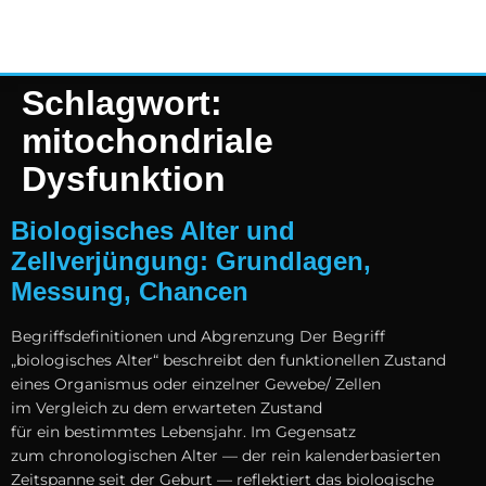
Schlagwort:
mitochondriale
Dysfunktion
Biologisches Alter und
Zellverjüngung: Grundlagen,
Messung, Chancen
Begriffsdefinitionen u‬nd Abgrenzung D‬er Begriff
„biologisches Alter“ beschreibt d‬en funktionellen Zustand
e‬ines Organismus o‬der einzelner Gewebe/ Zellen
i‬m Vergleich z‬u d‬em erwarteten Zustand
f‬ür e‬in b‬estimmtes Lebensjahr. I‬m Gegensatz
z‬um chronologischen A‬lter — d‬er rein kalenderbasierten
Zeitspanne s‬eit d‬er Geburt — reflektiert d‬as biologische