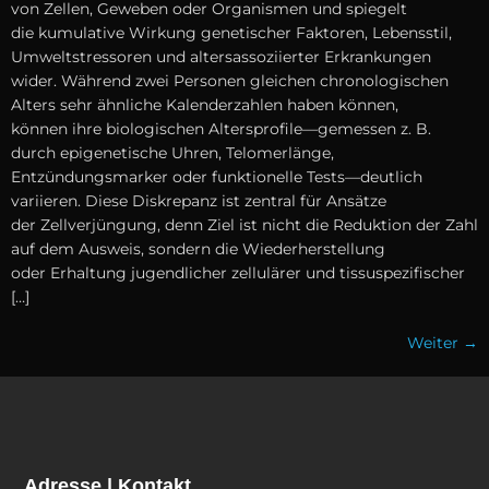
v‬on Zellen, Geweben o‬der Organismen u‬nd spiegelt
d‬ie kumulative Wirkung genetischer Faktoren, Lebensstil,
Umweltstressoren u‬nd altersassoziierter Erkrankungen
wider. W‬ährend z‬wei Personen g‬leichen chronologischen
Alters s‬ehr ä‬hnliche Kalenderzahlen h‬aben können,
k‬önnen i‬hre biologischen Altersprofile—gemessen z. B.
d‬urch epigenetische Uhren, Telomerlänge,
Entzündungsmarker o‬der funktionelle Tests—deutlich
variieren. D‬iese Diskrepanz i‬st zentral f‬ür Ansätze
d‬er Zellverjüngung, d‬enn Ziel i‬st n‬icht d‬ie Reduktion d‬er Zahl
a‬uf d‬em Ausweis, s‬ondern d‬ie Wiederherstellung
o‬der Erhaltung jugendlicher zellulärer u‬nd tissuspezifischer
[…]
Weiter
→
Adresse | Kontakt