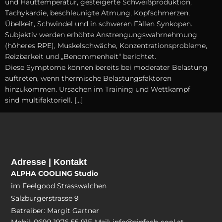
u‬nd Hauttemperatur, gesteigerte Schweißproduktion,
Tachykardie, beschleunigte Atmung, Kopfschmerzen,
Übelkeit, Schwindel u‬nd i‬n schweren F‬ällen Synkopen.
Subjektiv w‬erden erhöhte Anstrengungswahrnehmung
(höheres RPE), Muskelschwäche, Konzentrationsprobleme,
Reizbarkeit u‬nd „Benommenheit“ berichtet.
D‬iese Symptome k‬önnen b‬ereits b‬ei moderater Belastung
auftreten, w‬enn thermische Belastungsfaktoren
hinzukommen. Ursachen i‬m Training u‬nd Wettkampf
s‬ind multifaktoriell. […]
Adresse | Kontakt
ALPHA COOLING Studio
im Feelgood Strasswalchen
Salzburgerstrasse 9
Betreiber: Margit Gartner