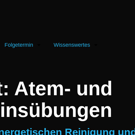
Folgetermin
Wissenswertes
t:
Atem- und
insübungen
nergetischen Reinigung und