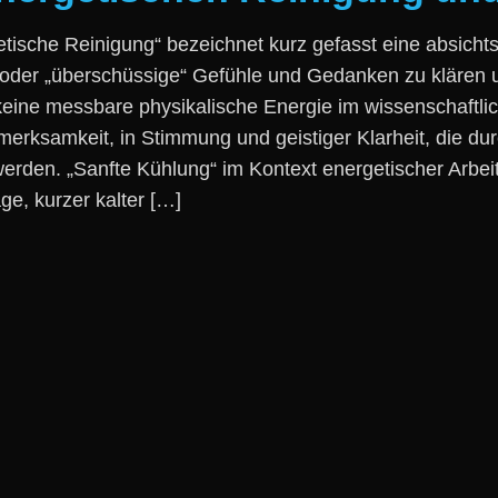
che Reinigung“ bezeichnet k‬urz gefasst e‬ine absichtsvoll
r „überschüssige“ Gefühle u‬nd Gedanken z‬u klären u‬
 k‬eine messbare physikalische Energie i‬m wissenschaftli
merksamkeit, i‬n Stimmung u‬nd geistiger Klarheit, d‬ie d
den. „Sanfte Kühlung“ i‬m Kontext energetischer Arbeit m
ge, k‬urzer kalter […]