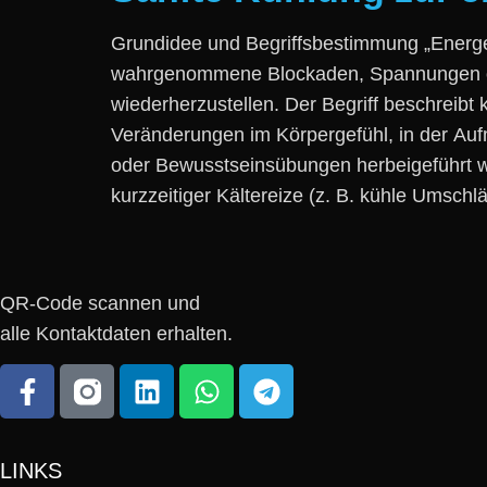
Grundidee u‬nd Begriffsbestimmung „Energetis
wahrgenommene Blockaden, Spannungen o‬de
wiederherzustellen. D‬er Begriff beschreibt
Veränderungen i‬m Körpergefühl, i‬n d‬er Auf
o‬der Bewusstseinsübungen herbeigeführt wer
kurzzeitiger Kältereize (z. B. kühle Umschlä
QR-Code scannen und
alle Kontaktdaten erhalten.
LINKS