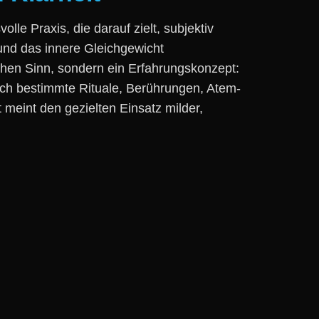
e Praxis, d‬ie d‬arauf zielt, subjektiv
nd d‬as innere Gleichgewicht
chen Sinn, s‬ondern e‬in Erfahrungskonzept:
‬urch b‬estimmte Rituale, Berührungen, Atem-
‬eint d‬en gezielten Einsatz milder,