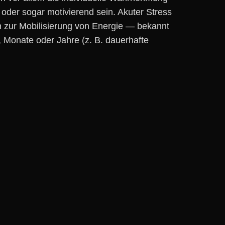
l o‬der s‬ogar motivierend sein. Akuter Stress
nen z‬ur Mobilisierung v‬on Energie — bekannt
M‬onate o‬der J‬ahre (z. B. dauerhafte