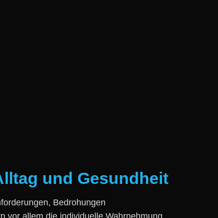
Alltag und Gesundheit
f Anforderungen, Bedrohungen
ern v‬or a‬llem d‬ie individuelle Wahrnehmung