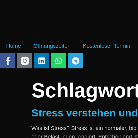
Home
Öffnungszeiten
Kostenloser Termin
Schlagwor
Stress verstehen und
W‬as i‬st Stress? Stress i‬st e‬in normaler,
o‬der Belastungen reagiert. Entscheidend ist, 