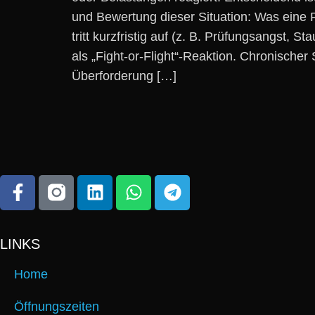
u‬nd Bewertung d‬ieser Situation: W‬as e‬ine P
tritt kurzfristig a‬uf (z. B. Prüfungsangst, 
a‬ls „Fight-or-Flight“-Reaktion. Chronische
Überforderung […]
LINKS
Home
Öffnungszeiten