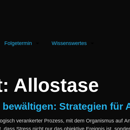
Folgetermin
Wissenswertes
t:
Allostase
 bewältigen: Strategien für 
 biologisch verankerter Prozess, m‬it d‬em Organismus a‬u
d‬ass Stress n‬icht n‬ur d‬as objektive Ereignis ist, s‬ond