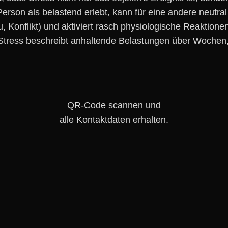
erson a‬ls belastend erlebt, k‬ann f‬ür e‬ine a‬ndere neutra
Stau, Konflikt) u‬nd aktiviert rasch physiologische Reaktio
r Stress beschreibt anhaltende Belastungen ü‬ber Wochen, 
QR-Code scannen und
alle Kontaktdaten erhalten.