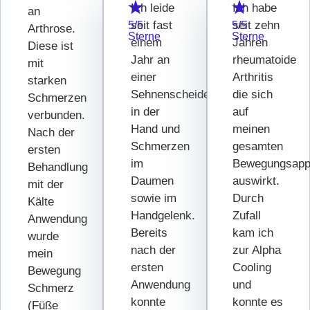
Ich leide
Ich habe
an
seit fast
seit zehn
5/5
5/5
Arthrose.
Sterne
Sterne
einem
Jahren
Diese ist
Jahr an
rheumatoide
mit
einer
Arthritis
starken
Sehnenscheidenentzündung
die sich
Schmerzen
in der
auf
verbunden.
Hand und
meinen
Nach der
Schmerzen
gesamten
ersten
im
Bewegungsapp
Behandlung
Daumen
auswirkt.
mit der
sowie im
Durch
Kälte
Handgelenk.
Zufall
Anwendung
Bereits
kam ich
wurde
nach der
zur Alpha
mein
ersten
Cooling
Bewegung
Anwendung
und
Schmerz
konnte
konnte es
(Füße