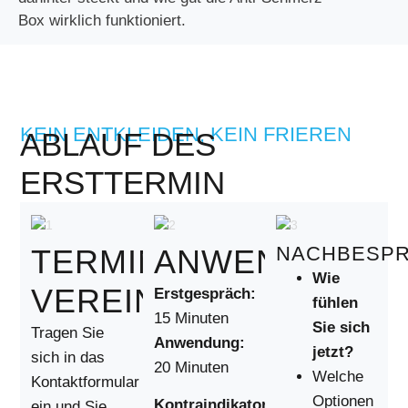
Box wirklich funktioniert.
KEIN ENTKLEIDEN, KEIN FRIEREN
ABLAUF DES
ERSTTERMIN
NACHBESP
TERMIN
ANWENDUNG
Wie
VEREINBAREN
Erstgespräch:
fühlen
15 Minuten
Sie sich
Tragen Sie
Anwendung:
jetzt?
sich in das
20 Minuten
Welche
Kontaktformular
Optionen
Kontraindikatoren:
ein und Sie