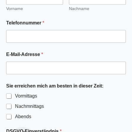
Vorname
Nachname
b
Telefonnummer
*
e
s
t
e
n
T
E-Mail-Adresse
*
e
l
e
f
o
n
Sie erreichen mich am besten in dieser Zeit:
n
Vormittags
u
m
Nachmnittags
m
e
Abends
r
i
n
DSGVO-Einverständnis
*