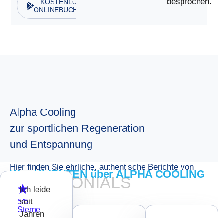
besprochen.
KOSTENLOSE
ONLINEBUCHUNG
Alpha Cooling
zur sportlichen Regeneration
und Entspannung
Hier finden Sie ehrliche, authentische Berichte von
Was KLIENTEN über ALPHA COOLING
TESTIMONIALS
Klienten
berichten
Ich leide
seit
5/5
Sterne
Jahren