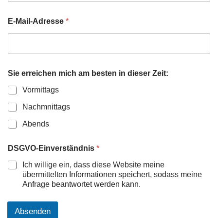
T
E-Mail-Adresse
*
e
l
e
f
o
n
Sie erreichen mich am besten in dieser Zeit:
n
u
Vormittags
m
m
Nachmnittags
e
Abends
r
e
r
DSGVO-Einverständnis
*
r
e
Ich willige ein, dass diese Website meine
i
übermittelten Informationen speichert, sodass meine
c
Anfrage beantwortet werden kann.
h
e
n
Absenden
*