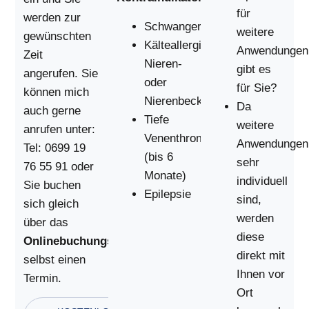
für
werden zur
Schwangerschaft
weitere
gewünschten
Kälteallergie-
Anwendungen
Zeit
Nieren-
gibt es
angerufen. Sie
oder
für Sie?
können mich
Nierenbeckenentzündung
Da
auch gerne
Tiefe
weitere
anrufen unter:
Venenthrombosen
Anwendungen
Tel: 0699 19
(bis 6
sehr
76 55 91 oder
Monate)
individuell
Sie buchen
Epilepsie
sind,
sich gleich
werden
über das
diese
Onlinebuchungsportal
direkt mit
selbst einen
Ihnen vor
Termin.
Ort