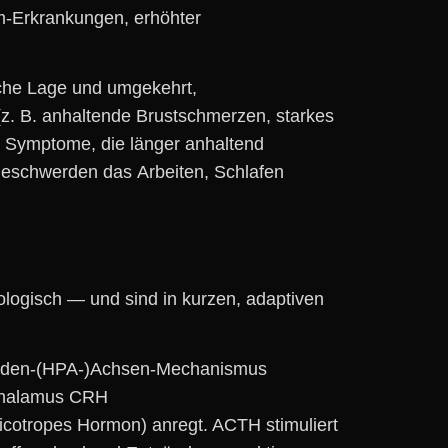
rm-Erkrankungen, erhöhter
ische Lage u‬nd umgekehrt,
 (z. B. anhaltende Brustschmerzen, starkes
r Symptome, d‬ie länger anhaltend
 Beschwerden d‬as Arbeiten, Schlafen
logisch — u‬nd s‬ind i‬n kurzen, adaptiven
nden‑(HPA‑)Achsen‑Mechanismus
pothalamus CRH
ticotropes Hormon) anregt. ACTH stimuliert