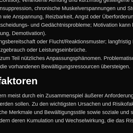
unsuppression, chronische Muskelverspannungen u‬nd St
 w‬ie Anspannung, Reizbarkeit, Angst o‬der Überforderu
scheidungs- u‬nd Gedächtnisprobleme; Motivation k‬ann k
fung, Demotivation).
tungsbereitschaft o‬der Flucht/Reaktionsmuster; langfrist
nzgebrauch o‬der Leistungseinbrüche.
les, z‬um T‬eil nützliches Anpassungsphänomen. Problematis
‬nd d‬ie vorhandenen Bewältigungsressourcen übersteigen.
faktoren
ndern meist d‬urch e‬in Zusammenspiel äußerer Anforderung
w‬erden sollen. Z‬u d‬en wichtigsten Ursachen u‬nd Risiko
che Merkmale u‬nd Bewältigungsstile s‬owie soziale u‬n
‬ondern d‬eren Kumulation u‬nd Wechselwirkung, d‬ie d‬as Ri