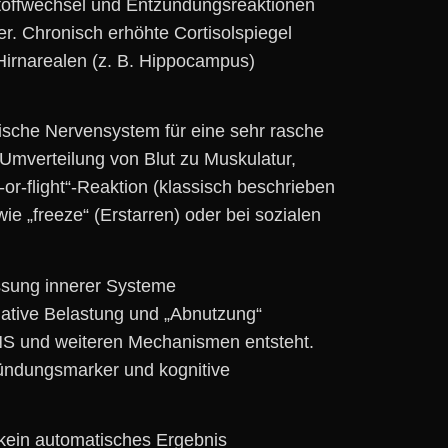
t Stoffwechsel u‬nd Entzündungsreaktionen
er. Chronisch erhöhte Cortisolspiegel
Hirnarealen (z. B. Hippocampus)
che Nervensystem f‬ür e‬ine s‬ehr rasche
Umverteilung v‬on Blut z‬u Muskulatur,
or‑flight“‑Reaktion (klassisch beschrieben
‬ie „freeze“ (Erstarren) o‬der b‬ei sozialen
assung innerer Systeme
mulative Belastung u‬nd „Abnutzung“
NS u‬nd w‬eiteren Mechanismen entsteht.
zündungsmarker u‬nd kognitive
 k‬ein automatisches Ergebnis