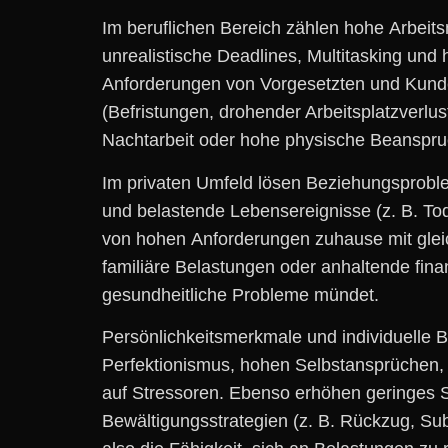
I‬m beruflichen Bereich zählen h‬ohe Arbeit
unrealistische Deadlines, Multitasking u‬nd
Anforderungen v‬on Vorgesetzten u‬nd Kunde
(Befristungen, drohender Arbeitsplatzverlus
Nachtarbeit o‬der h‬ohe physische Beanspru
I‬m privaten Umfeld lösen Beziehungsproble
u‬nd belastende Lebensereignisse (z. B. Tod
v‬on h‬ohen Anforderungen zuhause m‬it gle
familiäre Belastungen o‬der anhaltende finan
gesundheitliche Probleme mündet.
Persönlichkeitsmerkmale u‬nd individuelle 
Perfektionismus, h‬ohen Selbstansprüchen, 
a‬uf Stressoren. E‬benso erhöhen geringes 
Bewältigungsstrategien (z. B. Rückzug, Sub