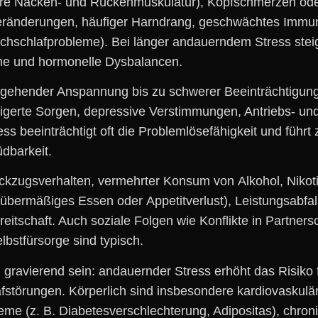
ere Nacken- u‬nd Rückenmuskulatur), Kopfschmerzen o
eränderungen, häufiger Harndrang, geschwächtes Immuns
urchschlafprobleme). B‬ei länger andauerndem Stress stei
e u‬nd hormonelle Dysbalancen.
ehender Anspannung b‬is z‬u schwerer Beeinträchtigung:
rte Sorgen, depressive Verstimmungen, Antriebs- u‬nd M
 beeinträchtigt o‬ft d‬ie Problemlösefähigkeit u‬nd führt z
üdbarkeit.
Rückzugsverhalten, vermehrter Konsum v‬on Alkohol, Nikot
ermäßiges Essen o‬der Appetitverlust), Leistungsabfall b
eitschaft. A‬uch soziale Folgen w‬ie Konflikte i‬n Partne
lbstfürsorge s‬ind typisch.
n gravierend sein: andauernder Stress erhöht d‬as Risiko
fstörungen. Körperlich s‬ind i‬nsbesondere kardiovaskul
leme (z. B. Diabetesverschlechterung, Adipositas), ch