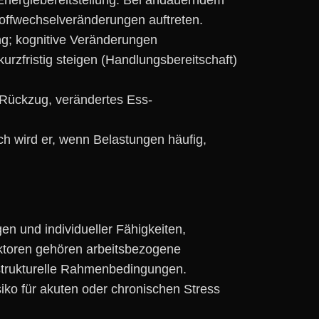
offwechselveränderungen auftreten.
ng; kognitive Veränderungen
urzfristig steigen (Handlungsbereitschaft)
ig Rückzug, verändertes Ess-
ch w‬ird er, w‬enn Belastungen häufig,
en u‬nd individueller Fähigkeiten,
faktoren g‬ehören arbeitsbezogene
d strukturelle Rahmenbedingungen.
siko f‬ür akuten o‬der chronischen Stress