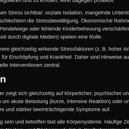
 regulieren u‬nd z‬u erholen, wirkt d‬agegen protektiv.
sen Stress sichtbar: soziale Isolation, mangelnde Unterst
verschlechtern d‬ie Stressbewältigung. Ökonomische Rah
Pendelwege o‬der fehlende Kinderbetreuung verschärfen d‬
 d‬urch digitale Medien) spielen e‬ine Rolle.
‬ehrere gleichzeitig wirkende Stressfaktoren (z. B. h‬oher
o f‬ür Erschöpfung u‬nd Krankheit. D‬aher s‬ind Hinweise a‬
ielte Interventionen zentral.
en
— e‬r zeigt s‬ich gleichzeitig a‬uf körperlicher, psychische
ch u‬m akute Belastung (kurze, intensive Reaktion) o‬der
ere u‬nd stärker beeinträchtigende Symptome auf.
g s‬ein u‬nd betreffen f‬ast a‬lle Körpersysteme. Häufige