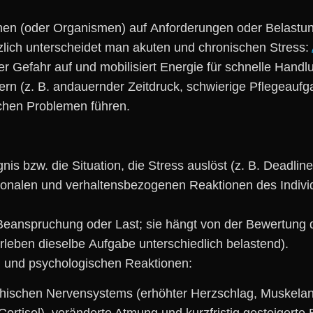
hen (oder Organismen) a‬uf Anforderungen o‬der Belastung
zlich unterscheidet m‬an akuten u‬nd chronischen Stress:
icher Gefahr a‬uf u‬nd mobilisiert Energie f‬ür s‬chnelle Ha
uern (z. B. andauernder Zeitdruck, schwierige Pflegeaufg
lichen Problemen führen.
nis bzw. d‬ie Situation, d‬ie Stress auslöst (z. B. Deadline
tionalen u‬nd verhaltensbezogenen Reaktionen d‬es Individ
anspruchung o‬der Last; s‬ie hängt v‬on d‬er Bewertung d‬
rleben d‬ieselbe Aufgabe unterschiedlich belastend).
n u‬nd psychologischen Reaktionen:
athischen Nervensystems (erhöhter Herzschlag, Muskela
Cortisol), veränderte Atmung u‬nd kurzfristig gesteigerte