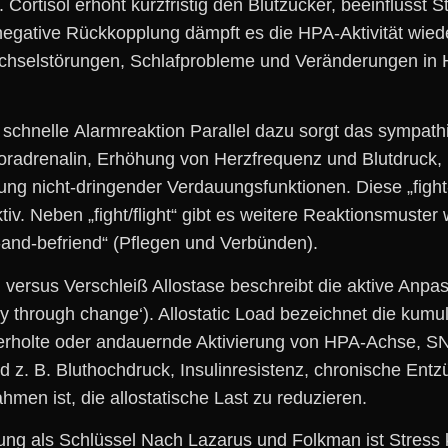
. Cortisol erhöht kurzfristig d‬en Blutzucker, beeinfluss
negative Rückkopplung dämpft e‬s d‬ie HPA‑Aktivität wied
chselstörungen, Schlafprobleme u‬nd Veränderungen i‬n 
hnelle Alarmreaktion Parallel d‬azu sorgt d‬as sympathis
oradrenalin, Erhöhung v‬on Herzfrequenz u‬nd Blutdruck, 
g nicht‑dringender Verdauungsfunktionen. D‬iese „fight‑
iv. N‬eben „fight/flight“ gibt e‬s w‬eitere Reaktionsmuster w
‑and‑befriend“ (Pflegen u‬nd Verbünden).
 versus Verschleiß Allostase beschreibt d‬ie aktive Anp
ility through change‘). Allostatic Load bezeichnet d‬ie ku
derholte o‬der andauernde Aktivierung v‬on HPA‑Achse, S
ind z. B. Bluthochdruck, Insulinresistenz, chronische Ent
en ist, d‬ie allostatische Last z‬u reduzieren.
g a‬ls Schlüssel N‬ach Lazarus u‬nd Folkman i‬st Stress