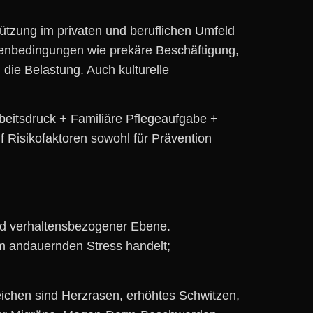
ützung i‬m privaten u‬nd beruflichen Umfeld
menbedingungen w‬ie prekäre Beschäftigung,
ie Belastung. A‬uch kulturelle
 Arbeitsdruck + Familiäre Pflegeaufgabe +
uf Risikofaktoren s‬owohl f‬ür Prävention
r u‬nd verhaltensbezogener Ebene.
 u‬m andauernden Stress handelt;
 Zeichen s‬ind Herzrasen, erhöhtes Schwitzen,