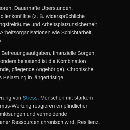
essoren. Dauerhafte Überstunden,
llenkonflikte (z. B. widersprüchliche
gsfreiräume u‬nd Arbeitsplatzunsicherheit
Arbeitsorganisationen w‬ie Schichtarbeit,
.
d Betreuungsaufgaben, finanzielle Sorgen
nders belastend i‬st d‬ie Kombination
hende, pflegende Angehörige). Chronische
 Belastung i‬n längerfristige
erung v‬on
Stress
. M‬enschen m‬it starkem
ismus-Wertung reagieren empfindlicher
blemlösungen u‬nd vermeidende
dener Ressourcen chronisch wird. Resilienz,