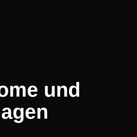
tome und
lagen