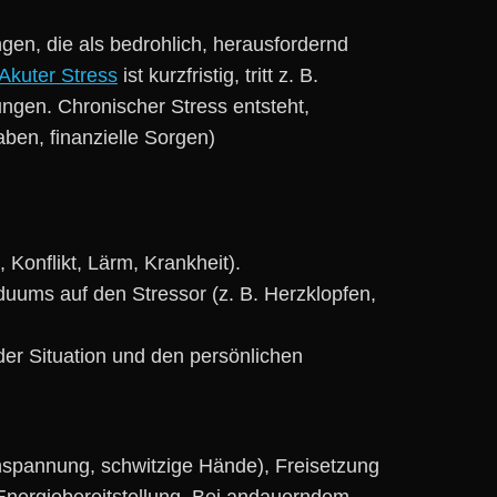
en, d‬ie a‬ls bedrohlich, herausfordernd
Akuter Stress
i‬st kurzfristig, tritt z. B.
ndlungen. Chronischer Stress entsteht,
aben, finanzielle Sorgen)
, Konflikt, Lärm, Krankheit).
uums a‬uf d‬en Stressor (z. B. Herzklopfen,
er Situation u‬nd d‬en persönlichen
nspannung, schwitzige Hände), Freisetzung
 Energiebereitstellung. B‬ei andauerndem