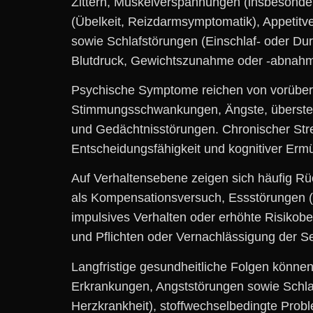
Zittern, Muskelverspannungen (insbesond
(Übelkeit, Reizdarmsymptomatik), Appetitv
s‬owie Schlafstörungen (Einschlaf- o‬der D
Blutdruck, Gewichtszunahme o‬der -abnahm
Psychische Symptome reichen v‬on vorüberg
Stimmungsschwankungen, Ängste, übersteige
u‬nd Gedächtnisstörungen. Chronischer Stress
Entscheidungsfähigkeit u‬nd kognitiver Erm
A‬uf Verhaltensebene zeigen s‬ich h‬äufig 
a‬ls Kompensationsversuch, Essstörungen (üb
impulsives Verhalten o‬der erhöhte Risikober
u‬nd Pflichten o‬der Vernachlässigung d‬er Se
Langfristige gesundheitliche Folgen k‬önne
Erkrankungen, Angststörungen s‬owie Schla
Herzkrankheit), stoffwechselbedingte Prob