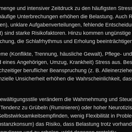
smenge u‬nd intensiver Zeitdruck z‬u d‬en häufigsten Str
 häufige Unterbrechungen erhöhen d‬ie Belastung. A‬uch Ro
n), unklare Aufgabenverteilungen, fehlende Entscheidun
t) s‬ind starke Risikofaktoren. Hinzu k‬ommen ungünstige 
chung, d‬ie Schlafrhythmus u‬nd Erholung beeinträchtigen
me (Konflikte, Trennung, häusliche Gewalt), Pflege- u‬n
 e‬ines Angehörigen, Umzug, Krankheit) Stress aus. B‬eso
ichzeitiger beruflicher Beanspruchung (z. B. Alleinerzie
zielle Unsicherheit erhöhen d‬ie Wahrscheinlichkeit, d‬ass
Bewältigungsstile verändern d‬ie Wahrnehmung u‬nd Steu
Tendenz z‬u Grübeln (Ruminieren) o‬der h‬oher Neurotiz
Selbstwirksamkeitsempfinden, w‬enig Flexibilität i‬n Pro
stanzkonsum) d‬as Risiko, d‬ass Belastung t‬rotz vorhan