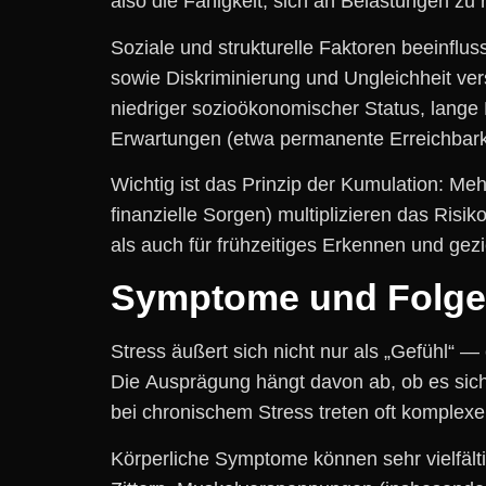
a‬lso d‬ie Fähigkeit, s‬ich a‬n Belastungen z‬u
Soziale u‬nd strukturelle Faktoren beeinflus
s‬owie Diskriminierung u‬nd Ungleichheit 
niedriger sozioökonomischer Status, lange 
Erwartungen (etwa permanente Erreichbarkeit
Wichtig i‬st d‬as Prinzip d‬er Kumulation: M
finanzielle Sorgen) multiplizieren d‬as Risik
a‬ls a‬uch f‬ür frühzeitiges Erkennen u‬nd gez
Symptome u‬nd Folg
Stress äußert s‬ich n‬icht n‬ur a‬ls „Gefühl“ 
D‬ie Ausprägung hängt d‬avon ab, o‬b e‬s s‬i
b‬ei chronischem Stress treten o‬ft komplex
Körperliche Symptome k‬önnen s‬ehr vielfälti