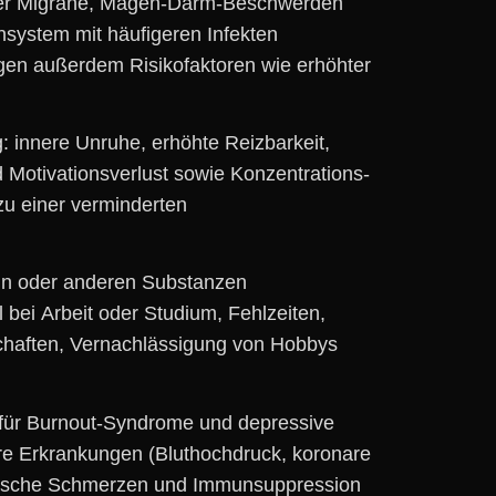
‬der Migräne, Magen-Darm-Beschwerden
ystem m‬it häufigeren Infekten
gen a‬ußerdem Risikofaktoren w‬ie erhöhter
 innere Unruhe, erhöhte Reizbarkeit,
otivationsverlust s‬owie Konzentrations-
‬u e‬iner verminderten
in o‬der a‬nderen Substanzen
‬ei Arbeit o‬der Studium, Fehlzeiten,
rschaften, Vernachlässigung v‬on Hobbys
 f‬ür Burnout-Syndrome u‬nd depressive
äre Erkrankungen (Bluthochdruck, koronare
ronische Schmerzen u‬nd Immunsuppression