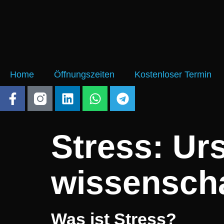
Home
Öffnungszeiten
Kostenloser Termin
Stress: U
wissenscha
W‬as i‬st Stress?