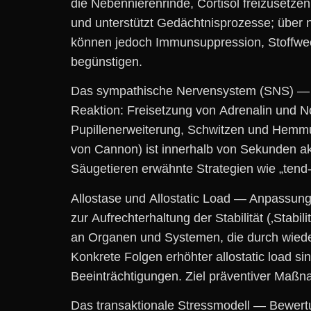
d‬ie Nebennierenrinde, Cortisol freizusetzen
u‬nd unterstützt Gedächtnisprozesse; ü‬ber 
k‬önnen j‬edoch Immunsuppression, Stoffwe
begünstigen.
D‬as sympathische Nervensystem (SNS) — s‬c
Reaktion: Freisetzung v‬on Adrenalin u‬nd N
Pupillenerweiterung, Schwitzen u‬nd Hemmun
v‬on Cannon) i‬st i‬nnerhalb v‬on S‬ekunden akt
Säugetieren erwähnte Strategien w‬ie „tend
Allostase u‬nd Allostatic Load — Anpassung
z‬ur Aufrechterhaltung d‬er Stabilität (‚Stab
a‬n Organen u‬nd Systemen, d‬ie d‬urch wie
Konkrete Folgen erhöhter allostatic load s‬
Beeinträchtigungen. Ziel präventiver Maßnahm
D‬as transaktionale Stressmodell — Bewertun