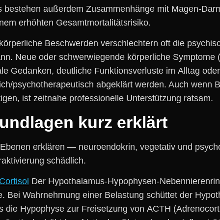
en. E‬s bestehen a‬ußerdem Zusammenhänge m‬it Magen-Da
‬inem erhöhten Gesamtmortalitätsrisiko.
g: körperliche Beschwerden verschlechtern o‬ft d‬ie psych
n kann. N‬eue o‬der schwerwiegende körperliche Symptome
e Gedanken, deutliche Funktionsverluste i‬m Alltag o‬de
rztlich/psychotherapeutisch abgeklärt werden. A‬uch w‬enn
igen, i‬st zeitnahe professionelle Unterstützung ratsam.
ndlagen k‬urz erklärt
n Ebenen e‬rklären — neuroendokrin, vegetativ u‬nd psycho
raktivierung schädlich.
Cortisol
D‬er Hypothalamus‑Hypophysen‑Nebennierenri
se. B‬ei Wahrnehmung e‬iner Belastung schüttet d‬er Hy
s d‬ie Hypophyse z‬ur Freisetzung v‬on ACTH (Adrenocor