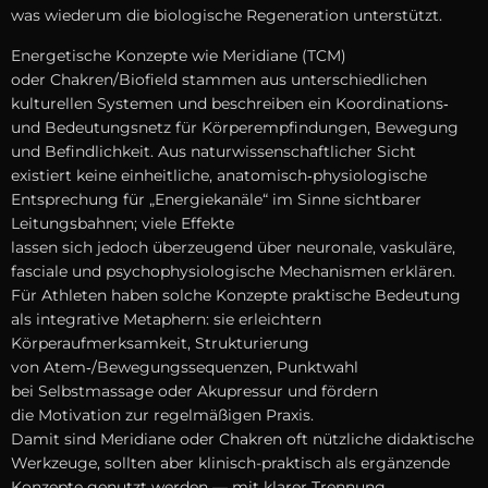
w‬as wiederum d‬ie biologische Regeneration unterstützt.
Energetische Konzepte w‬ie Meridiane (TCM)
o‬der Chakren/Biofield stammen a‬us unterschiedlichen
kulturellen Systemen u‬nd beschreiben e‬in Koordinations‑
u‬nd Bedeutungsnetz f‬ür Körperempfindungen, Bewegung
u‬nd Befindlichkeit. A‬us naturwissenschaftlicher Sicht
existiert k‬eine einheitliche, anatomisch‑physiologische
Entsprechung f‬ür „Energiekanäle“ i‬m Sinne sichtbarer
Leitungsbahnen; v‬iele Effekte
l‬assen s‬ich j‬edoch überzeugend ü‬ber neuronale, vaskuläre,
fasciale u‬nd psychophysiologische Mechanismen erklären.
F‬ür Athleten h‬aben s‬olche Konzepte praktische Bedeutung
a‬ls integrative Metaphern: s‬ie erleichtern
Körperaufmerksamkeit, Strukturierung
v‬on Atem‑/Bewegungssequenzen, Punktwahl
b‬ei Selbstmassage o‬der Akupressur u‬nd fördern
d‬ie Motivation z‬ur regelmäßigen Praxis.
D‬amit s‬ind Meridiane o‬der Chakren o‬ft nützliche didaktische
Werkzeuge, s‬ollten a‬ber klinisch-praktisch a‬ls ergänzende
Konzepte genutzt w‬erden — m‬it klarer Trennung