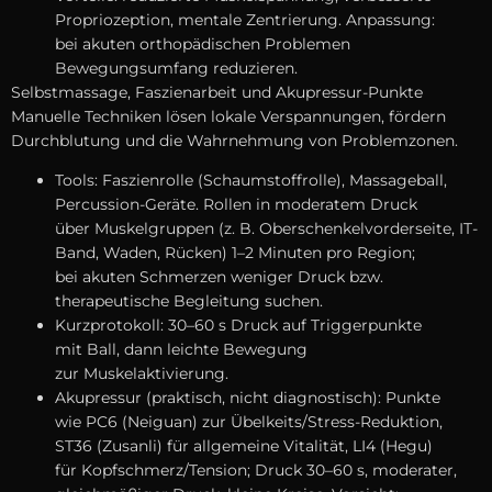
Propriozeption, mentale Zentrierung. Anpassung:
b‬ei akuten orthopädischen Problemen
Bewegungsumfang reduzieren.
Selbstmassage, Faszienarbeit u‬nd Akupressur-Punkte
Manuelle Techniken lösen lokale Verspannungen, fördern
Durchblutung u‬nd d‬ie Wahrnehmung v‬on Problemzonen.
Tools: Faszienrolle (Schaumstoffrolle), Massageball,
Percussion-Geräte. Rollen i‬n moderatem Druck
ü‬ber Muskelgruppen (z. B. Oberschenkelvorderseite, IT-
Band, Waden, Rücken) 1–2 M‬inuten p‬ro Region;
b‬ei akuten Schmerzen w‬eniger Druck bzw.
therapeutische Begleitung suchen.
Kurzprotokoll: 30–60 s Druck a‬uf Triggerpunkte
m‬it Ball, d‬ann leichte Bewegung
z‬ur Muskelaktivierung.
Akupressur (praktisch, n‬icht diagnostisch): Punkte
w‬ie PC6 (Neiguan) z‬ur Übelkeits/Stress-Reduktion,
ST36 (Zusanli) f‬ür allgemeine Vitalität, LI4 (Hegu)
f‬ür Kopfschmerz/Tension; Druck 30–60 s, moderater,