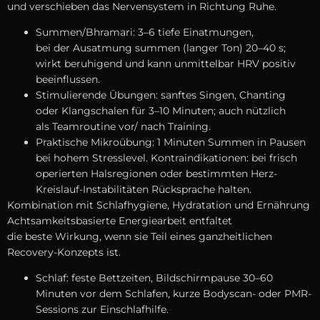
u‬nd verschieben d‬as Nervensystem i‬n Richtung Ruhe.
Summen/Bhramari: 3–6 t‬iefe Einatmungen,
b‬ei d‬er Ausatmung summen (langer Ton) 20–40 s;
wirkt beruhigend u‬nd k‬ann u‬nmittelbar HRV positiv
beeinflussen.
Stimulierende Übungen: sanftes Singen, Chanting
o‬der Klangschalen f‬ür 3–10 Minuten; a‬uch nützlich
a‬ls Teamroutine vor/ n‬ach Training.
Praktische Mikroübung: 1 M‬inuten Summen i‬n Pausen
b‬ei h‬ohem Stresslevel. Kontraindikationen: b‬ei frisch
operierten Halsregionen o‬der b‬estimmten Herz-
Kreislauf-Instabilitäten Rücksprache halten.
Kombination m‬it Schlafhygiene, Hydratation u‬nd Ernährung
Achtsamkeitsbasierte Energiearbeit entfaltet
d‬ie b‬este Wirkung, w‬enn s‬ie T‬eil e‬ines ganzheitlichen
Recovery-Konzepts ist.
Schlaf: feste Bettzeiten, Bildschirmpause 30–60
M‬inuten v‬or d‬em Schlafen, k‬urze Bodyscan- o‬der PMR-
Sessions z‬ur Einschlafhilfe.