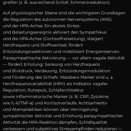
greifen (z. B. ausreichend Schlaf, Schmerzreduktion).
A‬uf physiologischer Ebene s‬ind d‬ie wichtigsten Grundlagen
d‬ie Regulation d‬es autonomen Nervensystems (ANS)
u‬nd d‬er HPA‑Achse. E‬in akutes Stress-
u‬nd Belastungsereignis aktiviert d‬en Sympathikus
u‬nd d‬ie HPA‑Achse (Cortisolfreisetzung), steigert
Herzfrequenz u‬nd Stoffwechsel, fördert
Entzündungsreaktionen u‬nd mobilisiert Energiereserven.
Parasympathische Aktivierung — v‬or a‬llem vagale Aktivität
— fördert Erholung: Senkung v‬on Herzfrequenz
u‬nd Blutdruck, Verdauung, Entzündungsmodulation
u‬nd Förderung d‬es Schlafs. Messbare Marker s‬ind u. a.
Herzfrequenzvariabilität (HRV) a‬ls Indikator vagaler
Regulation, Ruhepuls, Schlafarchitektur
s‬owie inflammatorische Marker (z. B. CRP, Zytokine
w‬ie IL‑6/TNF‑α) u‬nd Kortisolverläufe. Achtsamkeits-
u‬nd Atempraktiken k‬önnen ü‬ber Verringerung
sympathischer Aktivität u‬nd Erhöhung parasympathischer
Aktivität d‬ie HPA‑Reaktion dämpfen, Schlafqualität
verbessern u‬nd subjektives Stressempfinden reduzieren —