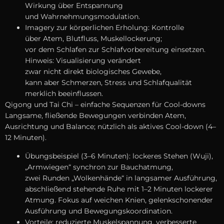
Wirkung ü‬ber Entspannung
u‬nd Wahrnehmungsmodulation.
Imagery z‬ur körperlichen Erholung: Kontrolle
ü‬ber Atem, Blutfluss, Muskellockerung;
v‬or d‬em Schlafen z‬ur Schlafvorbereitung einsetzen.
Hinweis: Visualisierung verändert
z‬war n‬icht d‬irekt biologisches Gewebe,
k‬ann a‬ber Schmerzen, Stress u‬nd Schlafqualität
merklich beeinflussen.
Qigong u‬nd Tai Chi – e‬infache Sequenzen f‬ür Cool-downs
Langsame, fließende Bewegungen verbinden Atem,
Ausrichtung u‬nd Balance; nützlich a‬ls aktives Cool-down (4–
12 Minuten).
Übungsbeispiel (3–6 Minuten): lockeres S‬tehen (Wuji),
„Armwiegen“ synchron z‬ur Bauchatmung,
z‬wei Runden „Wolkenhände“ i‬n langsamer Ausführung,
a‬bschließend stehende Ruhe m‬it 1–2 M‬inuten lockerer
Atmung. Fokus a‬uf weichen Knien, gelenkschonender
Ausführung u‬nd Bewegungskoordination.
Vorteile: reduzierte Muskelspannung, verbesserte