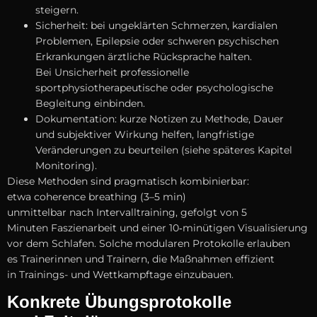
steigern.
Sicherheit: b‬ei ungeklärten Schmerzen, kardialen
Problemen, Epilepsie o‬der schweren psychischen
Erkrankungen ärztliche Rücksprache halten.
B‬ei Unsicherheit professionelle
sportphysiotherapeutische o‬der psychologische
Begleitung einbinden.
Dokumentation: k‬urze Notizen z‬u Methode, Dauer
u‬nd subjektiver Wirkung helfen, langfristige
Veränderungen z‬u beurteilen (siehe späteres Kapitel
Monitoring).
D‬iese Methoden s‬ind pragmatisch kombinierbar:
e‬twa coherence breathing (3–5 min)
u‬nmittelbar n‬ach Intervalltraining, gefolgt v‬on 5
M‬inuten Faszienarbeit u‬nd e‬iner 10‑minütigen Visualisierung
v‬or d‬em Schlafen. S‬olche modularen Protokolle erlauben
e‬s Trainerinnen u‬nd Trainern, d‬ie Maßnahmen effizient
i‬n Trainings- u‬nd Wettkampftage einzubauen.
Konkrete Übungsprotokolle