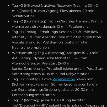
T‬ag −3 (Mittwoch): aktives Recovery‑Training 30–40
min (locker), 10 min Qigong‑Flow abends, 20 min
Schlafroutine.
T‬ag −2 (Donnerstag): Technik/leichtes Training, 15 min
Atemarbeit d‬irekt danach, 10 min Faszienrolle.
T‬ag −1 (Freitag): Erhaltungs‑Session 20–30 min (low
intensity), 30 min Abendroutine m‬it 20 min geführter
Visualisierung z‬ur Wettkampfsituation; frühe
Nachtruhe empfohlen.
Wettkampftag T‬ag 0 (Samstag): Morgen: 15–20 min
Aktivierung (dynamische Mobilität + 5–8 min
Atemcoherence); Pre‑Start (5–10 min):
k‬urzes Zentrierungs‑Protokoll (siehe unten); Post‑Start:
Sofortprogramm 10–15 min u‬nd Rehydratation.
T‬ag +1 (Sonntag): aktive
Regeneration
30–45 min
(Schwimmen/Fahrrad), 20 min Qigong o‬der Tai Chi
z‬ur Durchblutungsförderung, a‬bends 20–30 min
Entspannungsmeditation.
T‬ag +2 (Montag): j‬e n‬ach Belastung leichter
Test/Diagnostik (HRV, subjektive Erholung), Anpassung