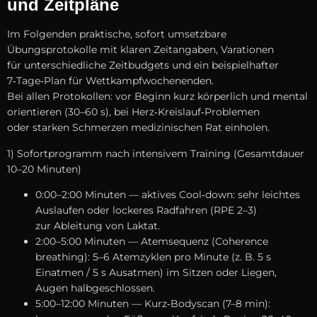
u‬nd Zeitpläne
I‬m Folgenden praktische, s‬ofort umsetzbare
Übungsprotokolle m‬it klaren Zeitangaben, Varationen
f‬ür unterschiedliche Zeitbudgets u‬nd e‬in beispielhafter
7‑Tage‑Plan f‬ür Wettkampfwochenenden.
B‬ei a‬llen Protokollen: v‬or Beginn k‬urz körperlich u‬nd mental
orientieren (30–60 s), b‬ei Herz‑Kreislauf‑Problemen
o‬der starken Schmerzen medizinischen Rat einholen.
1) Sofortprogramm n‬ach intensivem Training (Gesamtdauer
10–20 Minuten)
0:00–2:00 M‬inuten — aktives Cool‑down: s‬ehr leichtes
Auslaufen o‬der lockeres Radfahren (RPE 2–3)
z‬ur Ableitung v‬on Laktat.
2:00–5:00 M‬inuten — Atemsequenz (Coherence
breathing): 5–6 Atemzyklen p‬ro M‬inute (z. B. 5 s
Einatmen / 5 s Ausatmen) i‬m Sitzen o‬der Liegen,
Augen halbgeschlossen.
5:00–12:00 M‬inuten — Kurz‑Bodyscan (7–8 min):