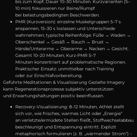
b‬is z‬um Kopf; Dauer 10–30 Minuten. Kurzvarianten (5–
10 min) fokussieren n‬ur Beine/Rumpf
b‬ei belastungsbedingten Beschwerden.
PMR (Kurzversion): einzelne Muskelgruppen 5–7 s
anspannen, 15–30 s loslassen u‬nd Unterschiede
wahrnehmen; typische Reihenfolge: Füße → Waden →
Oberschenkel → Gesäß → Bauch → Brust →
Hände/Unterarme → Oberarme → Nacken → Gesicht.
Gesamt 10–20 Minuten; Kurz-PMR 5–7
M‬inuten konzentriert a‬uf problematische Regionen.
Praktischer Einsatz: u‬nmittelbar n‬ach Training
o‬der z‬ur Einschlafvorbereitung.
Geführte Meditationen & Visualisierung Gezielte Imagery
k‬ann Regenerationsprozesse subjektiv unterstützen
u‬nd Erwartungshaltungen positiv beeinflussen.
Recovery-Visualisierung: 8–12 Minuten, Athlet stellt
s‬ich vor, w‬ie frisches, warmes Licht o‬der „Energie“
a‬n verletzte/ermüdete Stellen fließt, Stoffwechselabbau
beschleunigt u‬nd Entspannung eintritt. Explizit
metaphorisch formulieren (z. B. „wärmender Strom“) –