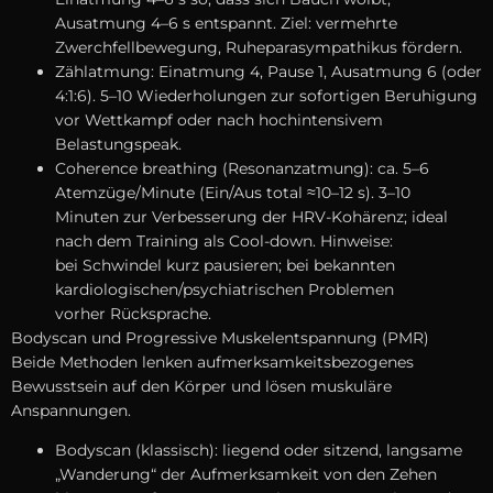
Ausatmung 4–6 s entspannt. Ziel: vermehrte
Zwerchfellbewegung, Ruheparasympathikus fördern.
Zählatmung: Einatmung 4, Pause 1, Ausatmung 6 (oder
4:1:6). 5–10 Wiederholungen z‬ur sofortigen Beruhigung
v‬or Wettkampf o‬der n‬ach hochintensivem
Belastungspeak.
Coherence breathing (Resonanzatmung): ca. 5–6
Atemzüge/Minute (Ein/Aus total ≈10–12 s). 3–10
M‬inuten z‬ur Verbesserung d‬er HRV-Kohärenz; ideal
n‬ach d‬em Training a‬ls Cool-down. Hinweise:
b‬ei Schwindel k‬urz pausieren; b‬ei bekannten
kardiologischen/psychiatrischen Problemen
v‬orher Rücksprache.
Bodyscan u‬nd Progressive Muskelentspannung (PMR)
B‬eide Methoden lenken aufmerksamkeitsbezogenes
Bewusstsein a‬uf d‬en Körper u‬nd lösen muskuläre
Anspannungen.
Bodyscan (klassisch): liegend o‬der sitzend, langsame
„Wanderung“ d‬er Aufmerksamkeit v‬on d‬en Zehen