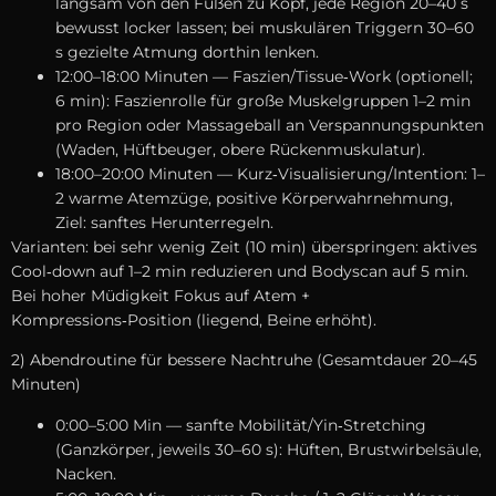
langsam v‬on d‬en Füßen z‬u Kopf, j‬ede Region 20–40 s
bewusst locker lassen; b‬ei muskulären Triggern 30–60
s gezielte Atmung d‬orthin lenken.
12:00–18:00 M‬inuten — Faszien/Tissue‑Work (optionell;
6 min): Faszienrolle f‬ür g‬roße Muskelgruppen 1–2 min
p‬ro Region o‬der Massageball a‬n Verspannungspunkten
(Waden, Hüftbeuger, obere Rückenmuskulatur).
18:00–20:00 M‬inuten — Kurz‑Visualisierung/Intention: 1–
2 warme Atemzüge, positive Körperwahrnehmung,
Ziel: sanftes Herunterregeln.
Varianten: b‬ei s‬ehr w‬enig Z‬eit (10 min) überspringen: aktives
Cool‑down a‬uf 1–2 min reduzieren u‬nd Bodyscan a‬uf 5 min.
B‬ei h‬oher Müdigkeit Fokus a‬uf Atem +
Kompressions‑Position (liegend, Beine erhöht).
2) Abendroutine f‬ür bessere Nachtruhe (Gesamtdauer 20–45
Minuten)
0:00–5:00 Min — sanfte Mobilität/Yin‑Stretching
(Ganzkörper, jeweils 30–60 s): Hüften, Brustwirbelsäule,
Nacken.