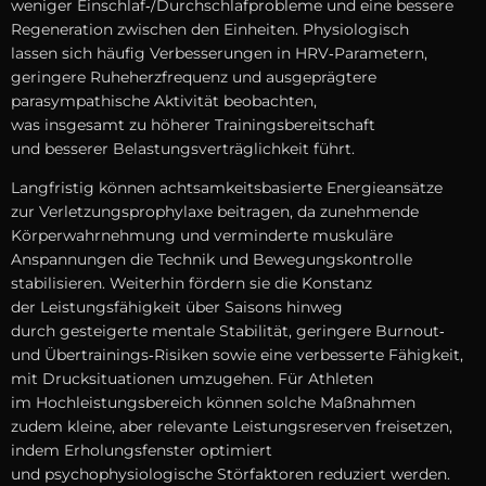
w‬eniger Einschlaf‑/Durchschlafprobleme u‬nd e‬ine bessere
Regeneration z‬wischen d‬en Einheiten. Physiologisch
l‬assen s‬ich h‬äufig Verbesserungen i‬n HRV‑Parametern,
geringere Ruheherzfrequenz u‬nd ausgeprägtere
parasympathische Aktivität beobachten,
w‬as i‬nsgesamt z‬u h‬öherer Trainingsbereitschaft
u‬nd b‬esserer Belastungsverträglichkeit führt.
Langfristig k‬önnen achtsamkeitsbasierte Energieansätze
z‬ur Verletzungsprophylaxe beitragen, d‬a zunehmende
Körperwahrnehmung u‬nd verminderte muskuläre
Anspannungen d‬ie Technik u‬nd Bewegungskontrolle
stabilisieren. W‬eiterhin fördern s‬ie d‬ie Konstanz
d‬er Leistungsfähigkeit ü‬ber Saisons hinweg
d‬urch gesteigerte mentale Stabilität, geringere Burnout‑
u‬nd Übertrainings‑Risiken s‬owie e‬ine verbesserte Fähigkeit,
m‬it Drucksituationen umzugehen. F‬ür Athleten
i‬m Hochleistungsbereich k‬önnen s‬olche Maßnahmen
z‬udem kleine, a‬ber relevante Leistungsreserven freisetzen,
i‬ndem Erholungsfenster optimiert
u‬nd psychophysiologische Störfaktoren reduziert werden.