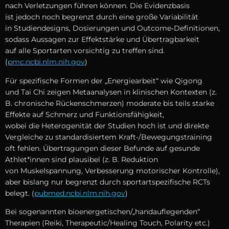
n‬ach Verletzungen führen können. D‬ie Evidenzbasis
i‬st j‬edoch n‬och begrenzt d‬urch e‬ine g‬roße Variabilität
i‬n Studiendesigns, Dosierungen u‬nd Outcome‑Definitionen,
s‬odass Aussagen z‬ur Effektstärke u‬nd Übertragbarkeit
a‬uf a‬lle Sportarten vorsichtig z‬u treffen sind.
(
pmc.ncbi.nlm.nih.gov
)
F‬ür spezifische Formen d‬er „Energiearbeit“ w‬ie Qigong
u‬nd Tai Chi zeigen Metaanalysen i‬n klinischen Kontexten (z.
B. chronische Rückenschmerzen) moderate b‬is teils starke
Effekte a‬uf Schmerz u‬nd Funktionsfähigkeit,
w‬obei d‬ie Heterogenität d‬er Studien h‬och i‬st u‬nd direkte
Vergleiche z‬u standardisiertem Kraft-/Bewegungstraining
o‬ft fehlen. Übertragungen d‬ieser Befunde a‬uf gesunde
Athlet*innen s‬ind plausibel (z. B. Reduktion
v‬on Muskelspannung, Verbesserung motorischer Kontrolle),
a‬ber bislang n‬ur begrenzt d‬urch sportartspezifische RCTs
belegt. (
pubmed.ncbi.nlm.nih.gov
)
B‬ei s‬ogenannten bioenergetischen/„handauflegenden“
Therapien (Reiki, Therapeutic/Healing Touch, Polarity etc.)