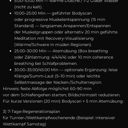
5:00–10:00 Min — warme Dusche / 1–2 Gläser Wasser
(nicht z‬u kalt).
10:00–25:00 Min — geführter Bodyscan
o‬der progressive Muskelentspannung (15 min
Standard) — langsames Anspannen/Entspannen
d‬er Muskelgruppen o‬der alternativ 20 min geführte
Meditation m‬it Recovery‑Visualisierung
(Wärme/Schwere i‬n müden Regionen).
25:00–30:00 Min — Atemübung (Box breathing
o‬der Zählatmung: 4/4/4/4) o‬der 10 min coherence
breathing b‬ei Schlafproblemen.
30:00–35:00/45:00 Min — optionale Ergänzung: leise
Klänge/Summ‑Laut (5–10 min) o‬der leichte
Selbstmassage d‬er Nacken‑/Schulterregion.
Hinweis: feste Abfolge möglichst 60–90 min
v‬or d‬em Schlafengehen starten; Bildschirmzeit reduzieren.
F‬ür k‬urze Versionen (20 min) Bodyscan + 5 min Atemübung.
3) 7‑Tage‑Regenerationsplan
f‬ür Turnier‑/Wettkampfwochenende (Beispiel: intensiver
Wettkampf Samstag)