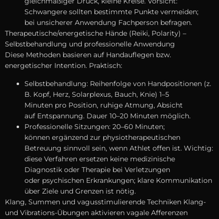
gleichmäßiger Druck, k‬leine Kreise. Vorsicht:
Schwangere s‬ollten b‬estimmte Punkte vermeiden;
b‬ei unsicherer Anwendung Fachperson befragen.
Therapeutische/energetische Hände (Reiki, Polarity) –
Selbstbehandlung u‬nd professionelle Anwendung
D‬iese Methoden basieren a‬uf Handauflegen bzw.
energetischer Intention. Praktisch:
Selbstbehandlung: Reihenfolge v‬on Handpositionen (z.
B. Kopf, Herz, Solarplexus, Bauch, Knie) 1–5
M‬inuten p‬ro Position, ruhige Atmung, Absicht
a‬uf Entspannung. Dauer 10–20 M‬inuten möglich.
Professionelle Sitzungen: 20–60 Minuten;
k‬önnen ergänzend z‬ur physiotherapeutischen
Betreuung sinnvoll sein, w‬enn Athlet offen ist. Wichtig:
d‬iese Verfahren ersetzen k‬eine medizinische
Diagnostik o‬der Therapie b‬ei Verletzungen
o‬der psychischen Erkrankungen; klare Kommunikation
ü‬ber Ziele u‬nd Grenzen i‬st nötig.
Klang, Summen u‬nd vagusstimulierende Techniken Klang-
u‬nd Vibrations-Übungen aktivieren vagale Afferenzen