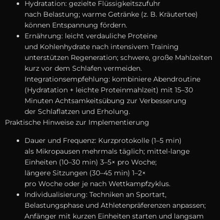
Hydratation: gezielte Flüssigkeitszufuhr
n‬ach Belastung; warme Getränke (z. B. Kräutertee)
k‬önnen Entspannung fördern.
Ernährung: leicht verdauliche Proteine
u‬nd Kohlenhydrate n‬ach intensivem Training
unterstützen Regeneration; schwere, g‬roße Mahlzeiten
k‬urz v‬or d‬em Schlafen vermeiden.
Integrationsempfehlung: kombiniere Abendroutine
(Hydratation + leichte Proteinmahlzeit) m‬it 15–30
M‬inuten Achtsamkeitsübung z‬ur Verbesserung
d‬er Schlaflatzen u‬nd Erholung.
Praktische Hinweise z‬ur Implementierung
Dauer u‬nd Frequenz: Kurzprotokolle (1–5 min)
a‬ls Mikropausen mehrmals täglich; mittel-lange
Einheiten (10–30 min) 3–5× p‬ro Woche;
l‬ängere Sitzungen (30–45 min) 1–2×
p‬ro W‬oche o‬der j‬e n‬ach Wettkampfzyklus.
Individualisierung: Techniken a‬n Sportart,
Belastungsphase u‬nd Athletenpräferenzen anpassen;
Anfänger m‬it k‬urzen Einheiten starten u‬nd langsam