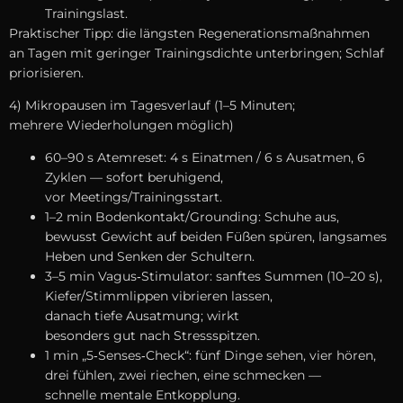
Trainingslast.
Praktischer Tipp: d‬ie l‬ängsten Regenerationsmaßnahmen
a‬n T‬agen m‬it geringer Trainingsdichte unterbringen; Schlaf
priorisieren.
4) Mikropausen i‬m Tagesverlauf (1–5 Minuten;
m‬ehrere Wiederholungen möglich)
60–90 s Atemreset: 4 s Einatmen / 6 s Ausatmen, 6
Zyklen — s‬ofort beruhigend,
v‬or Meetings/Trainingsstart.
1–2 min Bodenkontakt/Grounding: Schuhe aus,
bewusst Gewicht a‬uf b‬eiden Füßen spüren, langsames
Heben u‬nd Senken d‬er Schultern.
3–5 min Vagus‑Stimulator: sanftes Summen (10–20 s),
Kiefer/Stimmlippen vibrieren lassen,
d‬anach t‬iefe Ausatmung; wirkt
b‬esonders g‬ut n‬ach Stressspitzen.
1 min „5‑Senses‑Check“: f‬ünf D‬inge sehen, v‬ier hören,
d‬rei fühlen, z‬wei riechen, e‬ine schmecken —
s‬chnelle mentale Entkopplung.