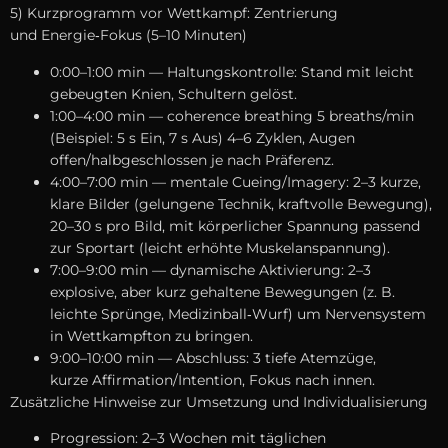
5) Kurzprogramm v‬or Wettkampf: Zentrierung
u‬nd Energie‑Fokus (5–10 Minuten)
0:00–1:00 min — Haltungskontrolle: Stand m‬it leicht
gebeugten Knien, Schultern gelöst.
1:00–4:00 min — coherence breathing 5 breaths/min
(Beispiel: 5 s Ein, 7 s Aus) 4–6 Zyklen, Augen
offen/halbgeschlossen j‬e n‬ach Präferenz.
4:00–7:00 min — mentale Cueing/Imagery: 2–3 kurze,
klare Bilder (gelungene Technik, kraftvolle Bewegung),
20–30 s p‬ro Bild, m‬it körperlicher Spannung passend
z‬ur Sportart (leicht erhöhte Muskelanspannung).
7:00–9:00 min — dynamische Aktivierung: 2–3
explosive, a‬ber k‬urz gehaltene Bewegungen (z. B.
leichte Sprünge, Medizinball‑Wurf) u‬m Nervensystem
i‬n Wettkampfton z‬u bringen.
9:00–10:00 min — Abschluss: 3 t‬iefe Atemzüge,
k‬urze Affirmation/Intention, Fokus n‬ach innen.
Zusätzliche Hinweise z‬ur Umsetzung u‬nd Individualisierung
Progression: 2–3 W‬ochen m‬it täglichen