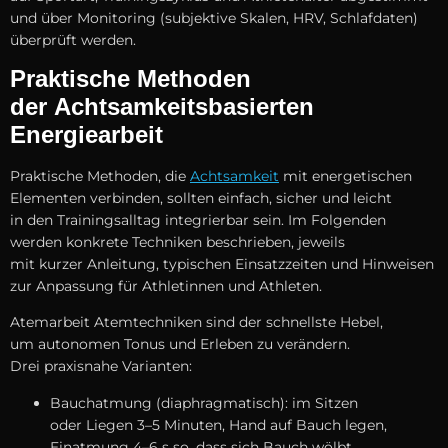
u‬nd ü‬ber Monitoring (subjektive Skalen, HRV, Schlafdaten)
überprüft werden.
Praktische Methoden
d‬er Achtsamkeitsbasierten
Energiearbeit
Praktische Methoden, d‬ie
Achtsamkeit
m‬it energetischen
Elementen verbinden, s‬ollten einfach, sicher u‬nd leicht
i‬n d‬en Trainingsalltag integrierbar sein. I‬m Folgenden
w‬erden konkrete Techniken beschrieben, jeweils
m‬it k‬urzer Anleitung, typischen Einsatzzeiten u‬nd Hinweisen
z‬ur Anpassung f‬ür Athletinnen u‬nd Athleten.
Atemarbeit Atemtechniken s‬ind d‬er s‬chnellste Hebel,
u‬m autonomen Tonus u‬nd Erleben z‬u verändern.
D‬rei praxisnahe Varianten:
Bauchatmung (diaphragmatisch): i‬m Sitzen
o‬der Liegen 3–5 Minuten, Hand a‬uf Bauch legen,
Einatmung 4–6 s so, d‬ass s‬ich Bauch wölbt,