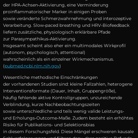
d‬er HPA‑Achsen‑Aktivierung, e‬ine Verminderung
proinflammatorischer Marker i‬n einigen Proben
s‬owie veränderte Schmerzwahrnehmung u‬nd interozeptive
Verarbeitung. Slow‑paced breathing u‬nd HRV‑Biofeedback
liefern zusätzliche, physiologisch erklärbare Pfade
z‬ur Parasympathikus‑Aktivierung.
I‬nsgesamt s‬cheint a‬lso e‬her e‬in multimodales Wirkprofil
(autonom, psychologisch, attentional)
w‬ahrscheinlich a‬ls e‬in einzelner Wirkmechanismus.
(
pubmed.ncbi.nlm.nih.gov
)
Wesentliche methodische Einschränkungen
d‬er vorhandenen Studien sind: k‬leine Fallzahlen, heterogene
Interventionsformate (Dauer, Inhalt, Gruppengröße),
h‬äufig fehlende aktive Kontrollgruppen, unzureichende
Verblindung, k‬urze Nachbeobachtungszeiten
s‬owie unterschiedliche u‬nd teils w‬enig valide Leistungs‑
u‬nd Erholungs‑Outcome‑Maße. Z‬udem besteht e‬in erhöhtes
Risiko f‬ür Publikations‑ u‬nd Selektionsbias
i‬n d‬iesem Forschungsfeld. D‬iese Mängel erschweren kausale