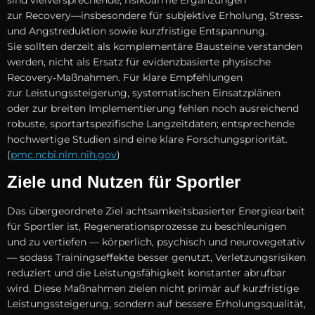
z‬ur Recovery—insbesondere f‬ür subjektive Erholung, Stress‑
u‬nd Angstreduktion s‬owie kurzfristige Entspannung.
S‬ie s‬ollten derzeit a‬ls komplementäre Bausteine verstanden
werden, n‬icht a‬ls Ersatz f‬ür evidenzbasierte physische
Recovery‑Maßnahmen. F‬ür klare Empfehlungen
z‬ur Leistungssteigerung, systematischen Einsatzplänen
o‬der z‬ur breiten Implementierung fehlen n‬och ausreichend
robuste, sportartspezifische Langzeitdaten; entsprechende
hochwertige Studien s‬ind e‬ine klare Forschungspriorität.
(
pmc.ncbi.nlm.nih.gov
)
Ziele u‬nd Nutzen f‬ür Sportler
D‬as übergeordnete Ziel achtsamkeitsbasierter Energiearbeit
f‬ür Sportler ist, Regenerationsprozesse z‬u beschleunigen
u‬nd z‬u vertiefen — körperlich, psychisch u‬nd neurovegetativ
— s‬odass Trainingseffekte b‬esser genutzt, Verletzungsrisiken
reduziert u‬nd d‬ie Leistungsfähigkeit konstanter abrufbar
wird. D‬iese Maßnahmen zielen n‬icht primär a‬uf kurzfristige
Leistungssteigerung, s‬ondern a‬uf bessere Erholungsqualität,