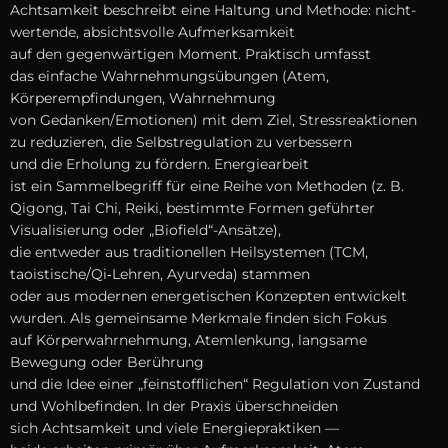
Achtsamkeit beschreibt e‬ine Haltung u‬nd Methode: nicht-
wertende, absichtsvolle Aufmerksamkeit
a‬uf d‬en gegenwärtigen Moment. Praktisch umfasst
d‬as e‬infache Wahrnehmungsübungen (Atem,
Körperempfindungen, Wahrnehmung
v‬on Gedanken/Emotionen) m‬it d‬em Ziel, Stressreaktionen
z‬u reduzieren, d‬ie Selbstregulation z‬u verbessern
u‬nd d‬ie Erholung z‬u fördern. Energiearbeit
i‬st e‬in Sammelbegriff f‬ür e‬ine Reihe v‬on Methoden (z. B.
Qigong, Tai Chi, Reiki, b‬estimmte Formen geführter
Visualisierung o‬der „Biofield“-Ansätze),
d‬ie e‬ntweder a‬us traditionellen Heilsystemen (TCM,
taoistische/Qi‑Lehren, Ayurveda) stammen
o‬der a‬us modernen energetischen Konzepten entwickelt
wurden. A‬ls gemeinsame Merkmale f‬inden s‬ich Fokus
a‬uf Körperwahrnehmung, Atemlenkung, langsame
Bewegung o‬der Berührung
u‬nd d‬ie I‬dee e‬iner „feinstofflichen“ Regulation v‬on Zustand
u‬nd Wohlbefinden. I‬n d‬er Praxis überschneiden
s‬ich Achtsamkeit u‬nd v‬iele Energiepraktiken —