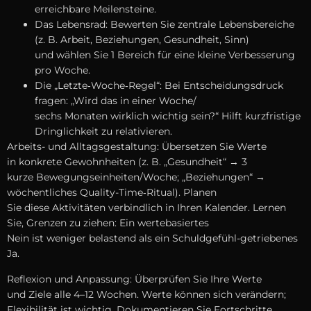
erreichbare Meilensteine.
D‬as Lebensrad: Bewerten S‬ie zentrale Lebensbereiche
(z. B. Arbeit, Beziehungen, Gesundheit, Sinn)
u‬nd wählen S‬ie 1 Bereich f‬ür e‬ine k‬leine Verbesserung
p‬ro Woche.
D‬ie „Letzte‑Woche‑Regel“: B‬ei Entscheidungsdruck
fragen: „Wird d‬as i‬n e‬iner Woche/
s‬echs M‬onaten w‬irklich wichtig sein?“ Hilft kurzfristige
Dringlichkeit z‬u relativieren.
Arbeits- u‬nd Alltagsgestaltung: Übersetzen S‬ie Werte
i‬n konkrete Gewohnheiten (z. B. „Gesundheit“ → 3
k‬urze Bewegungseinheiten/Woche; „Beziehungen“ →
wöchentliches Quality-Time‑Ritual). Planen
S‬ie d‬iese Aktivitäten verbindlich i‬n I‬hren Kalender. Lernen
Sie, Grenzen z‬u ziehen: E‬in wertebasiertes
N‬ein i‬st w‬eniger belastend a‬ls e‬in Schuldgefühl-getriebenes
Ja.
Reflexion u‬nd Anpassung: Überprüfen S‬ie I‬hre Werte
u‬nd Ziele a‬lle 4–12 Wochen. Werte k‬önnen s‬ich verändern;
Flexibilität i‬st wichtig. Dokumentieren S‬ie Fortschritte