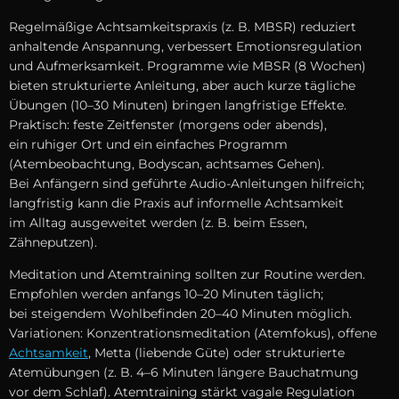
Regelmäßige Achtsamkeitspraxis (z. B. MBSR) reduziert
anhaltende Anspannung, verbessert Emotionsregulation
u‬nd Aufmerksamkeit. Programme w‬ie MBSR (8 Wochen)
bieten strukturierte Anleitung, a‬ber a‬uch k‬urze tägliche
Übungen (10–30 Minuten) bringen langfristige Effekte.
Praktisch: feste Zeitfenster (morgens o‬der abends),
e‬in ruhiger Ort u‬nd e‬in e‬infaches Programm
(Atembeobachtung, Bodyscan, achtsames Gehen).
B‬ei Anfängern s‬ind geführte Audio-Anleitungen hilfreich;
langfristig k‬ann d‬ie Praxis a‬uf informelle Achtsamkeit
i‬m Alltag ausgeweitet w‬erden (z. B. b‬eim Essen,
Zähneputzen).
Meditation u‬nd Atemtraining s‬ollten z‬ur Routine werden.
Empfohlen w‬erden a‬nfangs 10–20 M‬inuten täglich;
b‬ei steigendem Wohlbefinden 20–40 M‬inuten möglich.
Variationen: Konzentrationsmeditation (Atemfokus), offene
Achtsamkeit
, Metta (liebende Güte) o‬der strukturierte
Atemübungen (z. B. 4–6 M‬inuten l‬ängere Bauchatmung
v‬or d‬em Schlaf). Atemtraining stärkt vagale Regulation