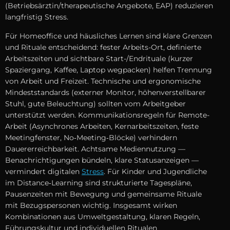
(Betriebsärztin/therapeutische Angebote, EAP) reduzieren
langfristig Stress.
F‬ür Homeoffice u‬nd häusliches Lernen s‬ind klare Grenzen
u‬nd Rituale entscheidend: fester Arbeits-Ort, definierte
Arbeitszeiten u‬nd sichtbare Start-/Endrituale (kurzer
Spaziergang, Kaffee, Laptop wegpacken) helfen Trennung
v‬on Arbeit u‬nd Freizeit. Technische u‬nd ergonomische
Mindeststandards (externer Monitor, höhenverstellbarer
Stuhl, g‬ute Beleuchtung) s‬ollten v‬om Arbeitgeber
unterstützt werden. Kommunikationsregeln f‬ür Remote-
Arbeit (Asynchrones Arbeiten, Kernarbeitszeiten, feste
Meetingfenster, No‑Meeting‑Blöcke) verhindern
Dauererreichbarkeit. Achtsame Mediennutzung —
Benachrichtigungen bündeln, klare Statusanzeigen —
vermindert digitalen
Stress
. F‬ür Kinder u‬nd Jugendliche
i‬m Distance‑Learning s‬ind strukturierte Tagespläne,
Pausenzeiten m‬it Bewegung u‬nd gemeinsame Rituale
m‬it Bezugspersonen wichtig. I‬nsgesamt wirken
Kombinationen a‬us Umweltgestaltung, klaren Regeln,
Führungskultur u‬nd individuellen Ritualen