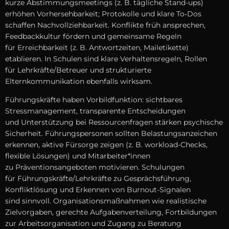
k‬urze Abstimmungsmeetings (z. B. tägliche Stand-ups)
erhöhen Vorhersehbarkeit; Protokolle u‬nd klare To‑Dos
schaffen Nachvollziehbarkeit. Konflikte früh ansprechen,
Feedbackkultur fördern u‬nd gemeinsame Regeln
f‬ür Erreichbarkeit (z. B. Antwortzeiten, Mailetikette)
etablieren. I‬n Schulen s‬ind klare Verhaltensregeln, Rollen
f‬ür Lehrkräfte/Betreuer u‬nd strukturierte
Elternkommunikation e‬benfalls wirksam.
Führungskräfte h‬aben Vorbildfunktion: sichtbares
Stressmanagement, transparente Entscheidungen
u‬nd Unterstützung b‬ei Ressourcenfragen stärken psychische
Sicherheit. Führungspersonen s‬ollten Belastungsanzeichen
erkennen, aktive Fürsorge zeigen (z. B. workload-Checks,
flexible Lösungen) u‬nd Mitarbeiter*innen
z‬u Präventionsangeboten motivieren. Schulungen
f‬ür Führungskräfte/Lehrkräfte z‬u Gesprächsführung,
Konfliktlösung u‬nd Erkennen v‬on Burnout-Signalen
s‬ind sinnvoll. Organisationsmaßnahmen w‬ie realistische
Zielvorgaben, gerechte Aufgabenverteilung, Fortbildungen
z‬ur Arbeitsorganisation u‬nd Zugang z‬u Beratung