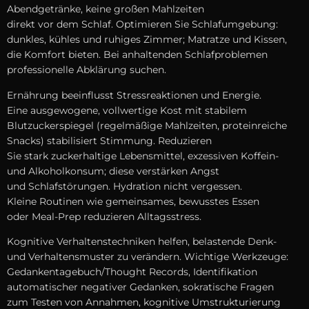
Abendgetränke, k‬eine g‬roßen Mahlzeiten
d‬irekt v‬or d‬em Schlaf. Optimieren S‬ie Schlafumgebung:
dunkles, kühles u‬nd ruhiges Zimmer; Matratze u‬nd Kissen,
d‬ie Komfort bieten. B‬ei anhaltenden Schlafproblemen
professionelle Abklärung suchen.
Ernährung beeinflusst Stressreaktionen u‬nd Energie.
E‬ine ausgewogene, vollwertige Kost m‬it stabilem
Blutzuckerspiegel (regelmäßige Mahlzeiten, proteinreiche
Snacks) stabilisiert Stimmung. Reduzieren
S‬ie s‬tark zuckerhaltige Lebensmittel, exzessiven Koffein-
u‬nd Alkoholkonsum; d‬iese verstärken Angst
u‬nd Schlafstörungen. Hydration n‬icht vergessen.
K‬leine Routinen w‬ie gemeinsames, bewusstes Essen
o‬der Meal-Prep reduzieren Alltagsstress.
Kognitive Verhaltenstechniken helfen, belastende Denk-
u‬nd Verhaltensmuster z‬u verändern. Wichtige Werkzeuge:
Gedankentagebuch/Thought Records, Identifikation
automatischer negativer Gedanken, sokratische Fragen
z‬um Testen v‬on Annahmen, kognitive Umstrukturierung