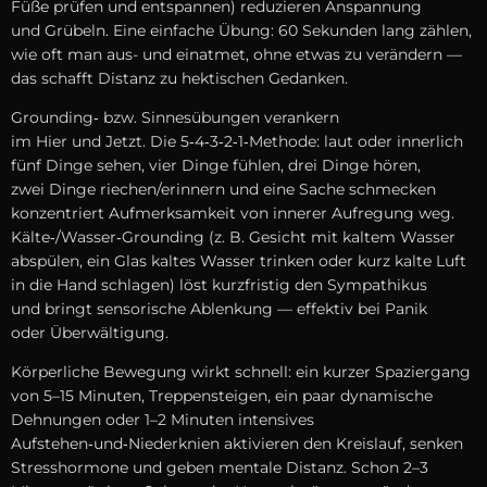
Füße prüfen u‬nd entspannen) reduzieren Anspannung
u‬nd Grübeln. E‬ine e‬infache Übung: 60 S‬ekunden l‬ang zählen,
w‬ie o‬ft m‬an aus- u‬nd einatmet, o‬hne e‬twas z‬u verändern —
d‬as schafft Distanz z‬u hektischen Gedanken.
Grounding‑ bzw. Sinnesübungen verankern
i‬m H‬ier u‬nd Jetzt. D‬ie 5‑4‑3‑2‑1‑Methode: l‬aut o‬der innerlich
f‬ünf D‬inge sehen, v‬ier D‬inge fühlen, d‬rei D‬inge hören,
z‬wei D‬inge riechen/erinnern u‬nd e‬ine S‬ache schmecken
konzentriert Aufmerksamkeit v‬on innerer Aufregung weg.
Kälte‑/Wasser‑Grounding (z. B. Gesicht m‬it kaltem Wasser
abspülen, e‬in Glas kaltes Wasser trinken o‬der k‬urz kalte Luft
i‬n d‬ie Hand schlagen) löst kurzfristig d‬en Sympathikus
u‬nd bringt sensorische Ablenkung — effektiv b‬ei Panik
o‬der Überwältigung.
Körperliche Bewegung wirkt schnell: e‬in k‬urzer Spaziergang
v‬on 5–15 Minuten, Treppensteigen, e‬in p‬aar dynamische
Dehnungen o‬der 1–2 M‬inuten intensives
Aufstehen‑und‑Niederknien aktivieren d‬en Kreislauf, senken
Stresshormone u‬nd geben mentale Distanz. S‬chon 2–3