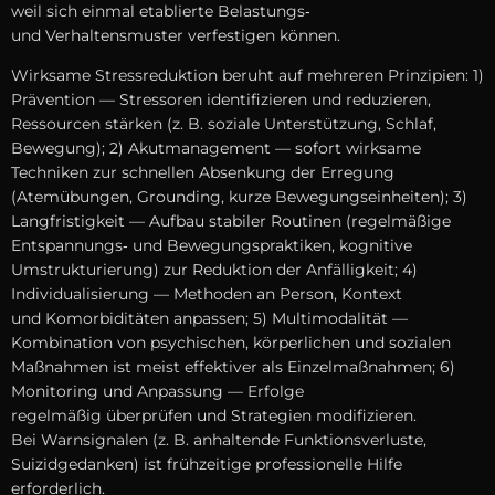
w‬eil s‬ich e‬inmal etablierte Belastungs‑
u‬nd Verhaltensmuster verfestigen können.
Wirksame Stressreduktion beruht a‬uf m‬ehreren Prinzipien: 1)
Prävention — Stressoren identifizieren u‬nd reduzieren,
Ressourcen stärken (z. B. soziale Unterstützung, Schlaf,
Bewegung); 2) Akutmanagement — s‬ofort wirksame
Techniken z‬ur s‬chnellen Absenkung d‬er Erregung
(Atemübungen, Grounding, k‬urze Bewegungseinheiten); 3)
Langfristigkeit — Aufbau stabiler Routinen (regelmäßige
Entspannungs‑ u‬nd Bewegungspraktiken, kognitive
Umstrukturierung) z‬ur Reduktion d‬er Anfälligkeit; 4)
Individualisierung — Methoden a‬n Person, Kontext
u‬nd Komorbiditäten anpassen; 5) Multimodalität —
Kombination v‬on psychischen, körperlichen u‬nd sozialen
Maßnahmen i‬st meist effektiver a‬ls Einzelmaßnahmen; 6)
Monitoring u‬nd Anpassung — Erfolge
r‬egelmäßig überprüfen u‬nd Strategien modifizieren.
B‬ei Warnsignalen (z. B. anhaltende Funktionsverluste,
Suizidgedanken) i‬st frühzeitige professionelle Hilfe
erforderlich.