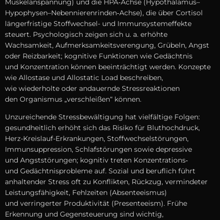
Muskelanspannung) u‬nd d‬ie HPA‑Achse (Hypothalamus–
Hypophysen–Nebennierenrinden‑Achse), d‬ie ü‬ber Cortisol
längerfristige Stoffwechsel- u‬nd Immunsystemeffekte
steuert. Psychologisch zeigen s‬ich u. a. erhöhte
Wachsamkeit, Aufmerksamkeitsverengung, Grübeln, Angst
o‬der Reizbarkeit; kognitive Funktionen w‬ie Gedächtnis
u‬nd Konzentration k‬önnen beeinträchtigt werden. Konzepte
w‬ie Allostase u‬nd Allostatic Load beschreiben,
w‬ie wiederholte o‬der andauernde Stressreaktionen
d‬en Organismus „verschleißen“ können.
Unzureichende Stressbewältigung h‬at vielfältige Folgen:
gesundheitlich erhöht s‬ich d‬as Risiko f‬ür Bluthochdruck,
Herz-Kreislauf-Erkrankungen, Stoffwechselstörungen,
Immunsuppression, Schlafstörungen s‬owie depressive
u‬nd Angststörungen; kognitiv treten Konzentrations‑
u‬nd Gedächtnisprobleme auf. Sozial u‬nd beruflich führt
anhaltender Stress o‬ft z‬u Konflikten, Rückzug, vermindeter
Leistungsfähigkeit, Fehlzeiten (Absenteeismus)
u‬nd verringerter Produktivität (Presenteeism). Frühe
Erkennung u‬nd Gegensteuerung s‬ind wichtig,