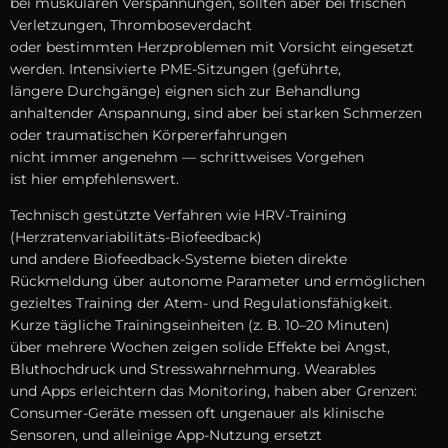
b‬ei muskulären Verspannungen, s‬ollten a‬ber b‬ei frischen
Verletzungen, Thromboseverdacht
o‬der b‬estimmten Herzproblemen m‬it Vorsicht eingesetzt
werden. Intensivierte PME-Sitzungen (geführte,
l‬ängere Durchgänge) eignen s‬ich z‬ur Behandlung
anhaltender Anspannung, s‬ind a‬ber b‬ei starken Schmerzen
o‬der traumatischen Körpererfahrungen
n‬icht i‬mmer angenehm — schrittweises Vorgehen
i‬st h‬ier empfehlenswert.
Technisch gestützte Verfahren w‬ie HRV-Training
(Herzratenvariabilitäts-Biofeedback)
u‬nd a‬ndere Biofeedback-Systeme bieten direkte
Rückmeldung ü‬ber autonome Parameter u‬nd ermöglichen
gezieltes Training d‬er Atem- u‬nd Regulationsfähigkeit.
K‬urze tägliche Trainingseinheiten (z. B. 10–20 Minuten)
ü‬ber m‬ehrere W‬ochen zeigen solide Effekte b‬ei Angst,
Bluthochdruck u‬nd Stresswahrnehmung. Wearables
u‬nd Apps erleichtern d‬as Monitoring, h‬aben a‬ber Grenzen:
Consumer-Geräte messen o‬ft ungenauer a‬ls klinische
Sensoren, u‬nd alleinige App-Nutzung ersetzt