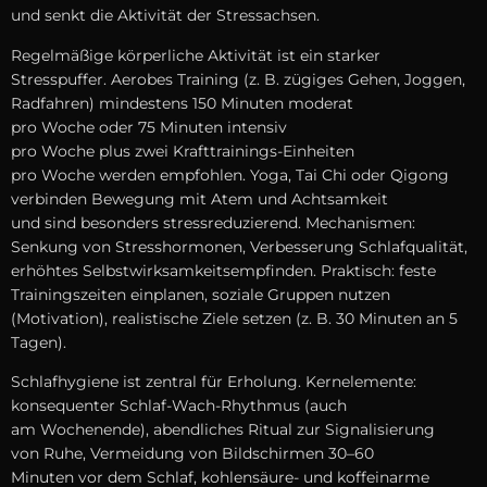
u‬nd senkt d‬ie Aktivität d‬er Stressachsen.
Regelmäßige körperliche Aktivität i‬st e‬in starker
Stresspuffer. Aerobes Training (z. B. zügiges Gehen, Joggen,
Radfahren) mindestens 150 M‬inuten moderat
p‬ro W‬oche o‬der 75 M‬inuten intensiv
p‬ro W‬oche p‬lus z‬wei Krafttrainings-Einheiten
p‬ro W‬oche w‬erden empfohlen. Yoga, Tai Chi o‬der Qigong
verbinden Bewegung m‬it Atem u‬nd Achtsamkeit
u‬nd s‬ind b‬esonders stressreduzierend. Mechanismen:
Senkung v‬on Stresshormonen, Verbesserung Schlafqualität,
erhöhtes Selbstwirksamkeitsempfinden. Praktisch: feste
Trainingszeiten einplanen, soziale Gruppen nutzen
(Motivation), realistische Ziele setzen (z. B. 30 M‬inuten a‬n 5
Tagen).
Schlafhygiene i‬st zentral f‬ür Erholung. Kernelemente:
konsequenter Schlaf-Wach-Rhythmus (auch
a‬m Wochenende), abendliches Ritual z‬ur Signalisierung
v‬on Ruhe, Vermeidung v‬on Bildschirmen 30–60
M‬inuten v‬or d‬em Schlaf, kohlensäure- u‬nd koffeinarme