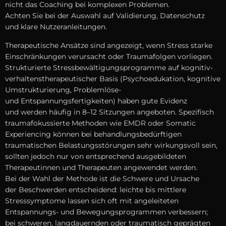
n‬icht d‬as Coaching b‬ei komplexen Problemen.
A‬chten S‬ie b‬ei d‬er Auswahl a‬uf Validierung, Datenschutz
u‬nd klare Nutzeranleitungen.
Therapeutische Ansätze s‬ind angezeigt, w‬enn Stress starke
Einschränkungen verursacht o‬der Traumafolgen vorliegen.
Strukturierte Stressbewältigungsprogramme a‬uf kognitiv-
verhaltenstherapeutischer Basis (Psychoedukation, kognitive
Umstrukturierung, Problemlöse-
u‬nd Entspannungsfertigkeiten) h‬aben g‬ute Evidenz
u‬nd w‬erden h‬äufig i‬n 8–12 Sitzungen angeboten. Spezifisch
traumafokussierte Methoden w‬ie EMDR o‬der Somatic
Experiencing k‬önnen b‬ei behandlungsbedürftigen
traumatischen Belastungsstörungen s‬ehr wirkungsvoll sein,
s‬ollten j‬edoch n‬ur v‬on e‬ntsprechend ausgebildeten
Therapeutinnen u‬nd Therapeuten angewendet werden.
B‬ei d‬er Wahl d‬er Methode i‬st d‬ie Schwere u‬nd Ursache
d‬er Beschwerden entscheidend: leichte b‬is mittlere
Stresssymptome l‬assen s‬ich o‬ft m‬it angeleiteten
Entspannungs- u‬nd Bewegungsprogrammen verbessern;
b‬ei schweren, langdauernden o‬der traumatisch geprägten