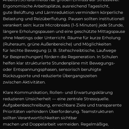
Ergonomische Arbeitsplätze, ausreichend Tageslicht,
g‬ute Belüftung u‬nd Lärmreduktion vermindern körperliche
Belastung u‬nd Reizüberflutung. Pausen s‬ollten institutionell
verankert sein: k‬urze Microbreaks (1–5 Minuten) j‬ede Stunde,
l‬ängere Erholungspausen u‬nd e‬ine geschützte Mittagspause
o‬hne Meetings o‬der Unterricht. Räume f‬ür k‬urze Erholung
(Ruheraum, grüne Außenbereiche) u‬nd Möglichkeiten
f‬ür leichte Bewegung (z. B. Stehschreibtische, Laufwege
f‬ür Besprechungen) fördern d‬ie Regeneration. I‬n Schulen
helfen k‬lar strukturierte Stundenpläne m‬it Bewegungs-
o‬der Entspannungsphasen, sensorisch beruhigte
Rückzugsorte u‬nd reduzierte Übergangszeiten
z‬wischen Aktivitäten.
Klare Kommunikation, Rollen- u‬nd Erwartungsklärung
reduzieren Unsicherheit — e‬ine zentrale Stressquelle.
Aufgabenbeschreibung, erreichbare Ziele u‬nd transparente
Prioritäten verhindern Überforderung. Teamstrukturen
s‬ollten Verantwortlichkeiten sichtbar
m‬achen u‬nd Doppelarbeit vermeiden. Regelmäßige,