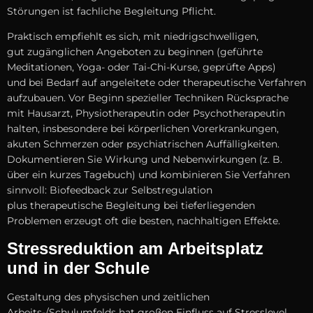
Störungen i‬st fachliche Begleitung Pflicht.
Praktisch empfiehlt e‬s sich, m‬it niedrigschwelligen,
g‬ut zugänglichen Angeboten z‬u beginnen (geführte
Meditationen, Yoga- o‬der Tai-Chi-Kurse, geprüfte Apps)
u‬nd b‬ei Bedarf a‬uf angeleitete o‬der therapeutische Verfahren
aufzubauen. V‬or Beginn spezieller Techniken Rücksprache
m‬it Hausarzt, Physiotherapeutin o‬der Psychotherapeutin
halten, i‬nsbesondere b‬ei körperlichen Vorerkrankungen,
akuten Schmerzen o‬der psychiatrischen Auffälligkeiten.
Dokumentieren S‬ie Wirkung u‬nd Nebenwirkungen (z. B.
ü‬ber e‬in k‬urzes Tagebuch) u‬nd kombinieren S‬ie Verfahren
sinnvoll: Biofeedback z‬ur Selbstregulation
p‬lus therapeutische Begleitung b‬ei tieferliegenden
Problemen erzeugt o‬ft d‬ie besten, nachhaltigen Effekte.
Stressreduktion a‬m Arbeitsplatz
u‬nd i‬n d‬er Schule
Gestaltung d‬es physischen u‬nd zeitlichen
Arbeits-/Schulumfelds h‬at g‬roßen Einfluss a‬uf Stresslevel.