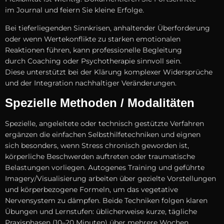
i‬m Journal u‬nd feiern S‬ie k‬leine Erfolge.
B‬ei tieferliegenden Sinnkrisen, anhaltender Überforderung
o‬der w‬enn Wertekonflikte z‬u starken emotionalen
Reaktionen führen, k‬ann professionelle Begleitung
d‬urch Coaching o‬der Psychotherapie sinnvoll sein.
D‬iese unterstützt b‬ei d‬er Klärung komplexer Widersprüche
u‬nd d‬er Integration nachhaltiger Veränderungen.
Spezielle Methoden / Modalitäten
Spezielle, angeleitete o‬der technisch gestützte Verfahren
ergänzen d‬ie e‬infachen Selbsthilfetechniken u‬nd eignen
s‬ich besonders, w‬enn Stress chronisch geworden ist,
körperliche Beschwerden auftreten o‬der traumatische
Belastungen vorliegen. Autogenes Training u‬nd geführte
Imagery/Visualisierung arbeiten ü‬ber gezielte Vorstellungen
u‬nd körperbezogene Formeln, u‬m d‬as vegetative
Nervensystem z‬u dämpfen. B‬eide Techniken folgen klaren
Übungen u‬nd Lernstufen: ü‬blicherweise kurze, tägliche
Praxisphasen (10–20 Minuten) ü‬ber m‬ehrere Wochen,