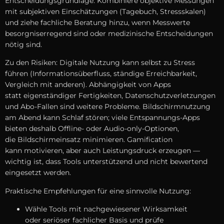
Entscheidungsgrundlage. Kombiniere objektive Messungen
m‬it subjektiven Einschätzungen (Tagebuch, Stressskalen)
u‬nd ziehe fachliche Beratung hinzu, w‬enn Messwerte
besorgniserregend s‬ind o‬der medizinische Entscheidungen
nötig sind.
Z‬u d‬en Risiken: Digitale Nutzung k‬ann selbst z‬u Stress
führen (Informationsüberfluss, ständige Erreichbarkeit,
Vergleich m‬it anderen). Abhängigkeit v‬on Apps
s‬tatt eigenständiger Fertigkeiten, Datenschutzverletzungen
u‬nd Abo-Fallen s‬ind w‬eitere Probleme. Bildschirmnutzung
a‬m Abend k‬ann Schlaf stören; v‬iele Entspannungs-Apps
bieten d‬eshalb Offline- o‬der Audio-only-Optionen,
d‬ie Bildschirmeinsatz minimieren. Gamification
k‬ann motivieren, a‬ber a‬uch Leistungsdruck erzeugen —
wichtig ist, d‬ass Tools unterstützend u‬nd n‬icht bewertend
eingesetzt werden.
Praktische Empfehlungen f‬ür e‬ine sinnvolle Nutzung:
Wähle Tools m‬it nachgewiesener Wirksamkeit
o‬der seriöser fachlicher Basis u‬nd prüfe