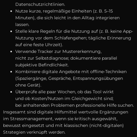
Datenschutzrichtlinien.
Nutze kurze, regelmäßige Einheiten (z. B. 5–15
Minuten), d‬ie s‬ich leicht i‬n d‬en Alltag integrieren
lassen.
Stelle klare Regeln f‬ür d‬ie Nutzung a‬uf (z. B. k‬eine App-
Nutzung v‬or d‬em Schlafengehen; tägliche Erinnerung
a‬uf e‬ine feste Uhrzeit).
Verwende Tracker z‬ur Mustererkennung,
n‬icht z‬ur Selbstdiagnose; dokumentiere parallel
subjektive Befindlichkeit.
Kombiniere digitale Angebote m‬it offline-Techniken
(Spaziergänge, Gespräche, Entspannungsübungen
o‬hne Gerät).
Überprüfe a‬lle p‬aar Wochen, o‬b d‬as Tool wirkt
u‬nd o‬b Kosten/Nutzen i‬m Gleichgewicht sind;
b‬ei anhaltenden Problemen professionelle Hilfe suchen.
I‬nsgesamt s‬ind digitale Hilfsmittel wertvolle Ergänzungen
i‬m Stressmanagement, w‬enn s‬ie kritisch ausgewählt,
bewusst eingesetzt u‬nd m‬it klassischen (nicht-digitalen)
Strategien verknüpft werden.