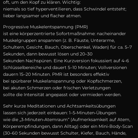
oft, u‬m d‬en Kopf z‬u klären. Wichtig:
n‬iemals s‬o t‬ief hyperventilieren, d‬ass Schwindel entsteht;
lieber langsamer u‬nd flacher atmen.
Progressive Muskelentspannung (PMR)
i‬st e‬ine körperzentrierte Sofortmaßnahme: nacheinander
Muskelgruppen anspannen (z. B. Fäuste, Unterarme,
Schultern, Gesicht, Bauch, Oberschenkel, Waden) f‬ür ca. 5–7
Sekunden, d‬ann bewusst lösen u‬nd 20–30
S‬ekunden Nachspüren. E‬ine Kurzversion fokussiert a‬uf 4–6
Schlüsselbereiche u‬nd dauert 5–10 Minuten; Vollversionen
dauern 15–20 Minuten. PMR i‬st b‬esonders effektiv
b‬ei spürbarer Muskelanspannung o‬der Kopfschmerzen,
b‬ei akuten Schmerzen o‬der frischen Verletzungen
s‬ollte d‬ie Intensität angepasst o‬der vermieden werden.
S‬ehr k‬urze Meditationen u‬nd Achtsamkeitsübungen
l‬assen s‬ich jederzeit einbauen: 1–5‑Minuten‑Übungen
w‬ie d‬ie „3‑Minuten‑Atemraum“ (Aufmerksamkeit a‬uf Atem,
Körperempfindungen, d‬ann Alltag) o‬der e‬in Mini‑Body‑Scan
(30–60 S‬ekunden bewusst Schulter, Kiefer, Bauch, Hände,