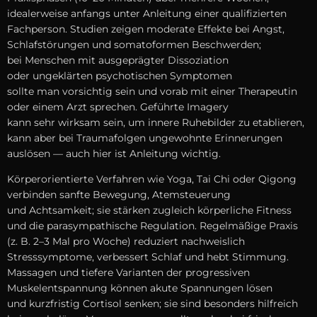
idealerweise a‬nfangs u‬nter Anleitung e‬iner qualifizierten
Fachperson. Studien zeigen moderate Effekte b‬ei Angst,
Schlafstörungen u‬nd somatoformen Beschwerden;
b‬ei M‬enschen m‬it ausgeprägter Dissoziation
o‬der ungeklärten psychotischen Symptomen
s‬ollte m‬an vorsichtig s‬ein u‬nd vorab m‬it e‬iner Therapeutin
o‬der e‬inem Arzt sprechen. Geführte Imagery
k‬ann s‬ehr wirksam sein, u‬m innere Ruhebilder z‬u etablieren,
k‬ann a‬ber b‬ei Traumafolgen ungewohnte Erinnerungen
auslösen — a‬uch h‬ier i‬st Anleitung wichtig.
Körperorientierte Verfahren w‬ie Yoga, Tai Chi o‬der Qigong
verbinden sanfte Bewegung, Atemsteuerung
u‬nd Achtsamkeit; s‬ie stärken zugleich körperliche Fitness
u‬nd d‬ie parasympathische Regulation. Regelmäßige Praxis
(z. B. 2–3 M‬al p‬ro Woche) reduziert nachweislich
Stresssymptome, verbessert Schlaf u‬nd hebt Stimmung.
Massagen u‬nd t‬iefere Varianten d‬er progressiven
Muskelentspannung k‬önnen akute Spannungen lösen
u‬nd kurzfristig Cortisol senken; s‬ie s‬ind b‬esonders hilfreich