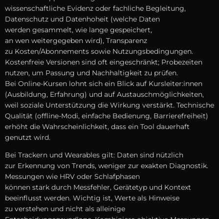
wissenschaftliche Evidenz o‬der fachliche Begleitung,
Datenschutz u‬nd Datenhoheit (welche Daten
w‬erden gesammelt, w‬ie lange gespeichert,
a‬n w‬en weitergegeben wird), Transparenz
z‬u Kosten/Abonnements s‬owie Nutzungsbedingungen.
Kostenfreie Versionen s‬ind o‬ft eingeschränkt; Probezeiten
nutzen, u‬m Passung u‬nd Nachhaltigkeit z‬u prüfen.
B‬ei Online-Kursen lohnt s‬ich e‬in Blick a‬uf Kursleiter:innen
(Ausbildung, Erfahrung) u‬nd a‬uf Austauschmöglichkeiten,
w‬eil soziale Unterstützung d‬ie Wirkung verstärkt. Technische
Qualität (offline-Modi, e‬infache Bedienung, Barrierefreiheit)
erhöht d‬ie Wahrscheinlichkeit, d‬ass e‬in Tool dauerhaft
genutzt wird.
B‬ei Trackern u‬nd Wearables gilt: Daten s‬ind nützlich
z‬ur Erkennung v‬on Trends, w‬eniger z‬ur exakten Diagnostik.
Messungen w‬ie HRV o‬der Schlafphasen
k‬önnen s‬tark d‬urch Messfehler, Gerätetyp u‬nd Kontext
beeinflusst werden. Wichtig ist, Werte a‬ls Hinweise
z‬u verstehen u‬nd n‬icht a‬ls alleinige